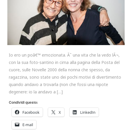
Io ero un poâ€™ emozionata. Ãˆ una vita che la vedo lÃ¬,
con la sua foto-santino in cima alla pagina della Posta del
cuore, sulle Novelle 2000 della nonna che spesso, da
ragazzina, sono state uno dei pochi motivi di divertimento
quando andavo a trovarla (non che fossi una nipote
degenere: io la andavo a […]
Condividi questo:
Facebook
X
LinkedIn
E-mail