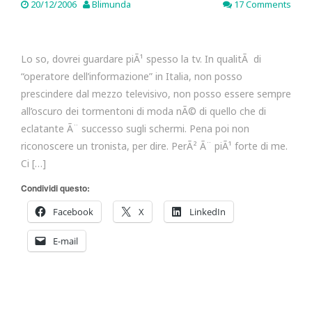
20/12/2006
Blimunda
17 Comments
Lo so, dovrei guardare piÃ¹ spesso la tv. In qualitÃ di
“operatore dell’informazione” in Italia, non posso
prescindere dal mezzo televisivo, non posso essere sempre
all’oscuro dei tormentoni di moda nÃ© di quello che di
eclatante Ã¨ successo sugli schermi. Pena poi non
riconoscere un tronista, per dire. PerÃ² Ã¨ piÃ¹ forte di me.
Ci […]
Condividi questo:
Facebook
X
LinkedIn
E-mail