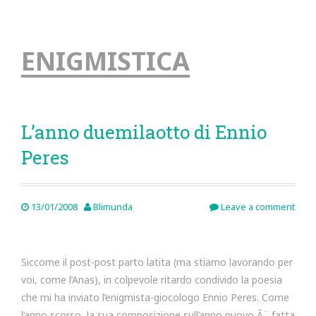
ENIGMISTICA
L’anno duemilaotto di Ennio
Peres
13/01/2008
Blimunda
Leave a comment
Siccome il post-post parto latita (ma stiamo lavorando per
voi, come l’Anas), in colpevole ritardo condivido la poesia
che mi ha inviato l’enigmista-giocologo Ennio Peres. Come
l’anno scorso, la sua composizione sull’anno nuovo Ã¨ fatta