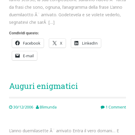
da frasi che sono, ognuna, l’anagramma della frase L’anno
duemilaotto Ã¨ arrivato. Godetevela e se volete vederlo,
segnatevi che sarÃ […]
Condividi questo:
Facebook
X
LinkedIn
E-mail
Auguri enigmatici
30/12/2006
Blimunda
1 Comment
L’anno duemilasette Ã¨ arrivato Entra il vero domani… E