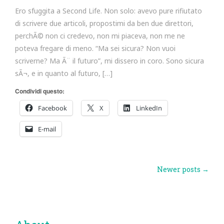
Ero sfuggita a Second Life. Non solo: avevo pure rifiutato
di scrivere due articoli, propostimi da ben due direttori,
perchÃ© non ci credevo, non mi piaceva, non me ne
poteva fregare di meno. “Ma sei sicura? Non vuoi
scriverne? Ma Ã¨ il futuro”, mi dissero in coro. Sono sicura
sÃ¬, e in quanto al futuro, […]
Condividi questo:
Facebook
X
LinkedIn
E-mail
Post
Newer posts
→
navigation