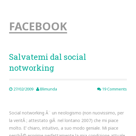
FACEBOOK
Salvatemi dal social
notworking
27/02/2009
Blimunda
19 Comments
Social notworking Ã¨ un neologismo (non nuovissimo, per
la veritÃ ; attestato giÃ nel lontano 2007) che mi piace
molto. E’ chiaro, intuitivo, a suo modo geniale. Mi piace
perchÃ© esprime perfettamente la mia condizione attuale.