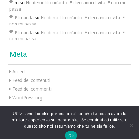
m
su
Ho demolito un’auto. E dieci anni di vita. E non mi
passa
Blimunda
su
Ho demolito un’auto. E dieci anni di vita. E
non mi passa
Blimunda
su
Ho demolito un’auto. E dieci anni di vita. E
non mi passa
Meta
Accedi
Feed dei contenuti
Feed dei commenti
WordPress.org
Utilizziamo i cookie per essere sicuri che tu possa avere la
migliore esperienza sul nostro sito. Se continui ad utilizzare
Preus Theme by
InkHive
.
questo sito noi assumiamo che tu ne sia felice.
Ok