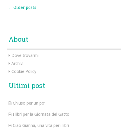
Post
←
Older posts
navigation
About
Dove trovarmi
Archivi
Cookie Policy
Ultimi post
Chiuso per un po’
I libri per la Giornata del Gatto
Ciao Gianna, una vita per i libri