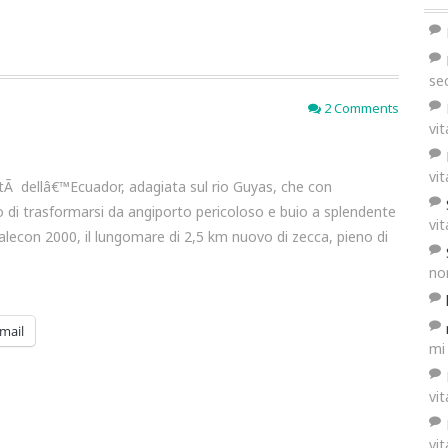
se
2 Comments
vi
vi
ttÃ dellâ€™Ecuador, adagiata sul rio Guyas, che con
di trasformarsi da angiporto pericoloso e buio a splendente
vi
alecon 2000, il lungomare di 2,5 km nuovo di zecca, pieno di
no
mail
mi
vi
vi