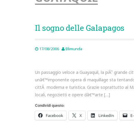
Il sogno delle Galapagos
17/08/2006
Blimunda
Un passaggio veloce a Guayaquil, la piÃ¹ grande ci
unâ€™imponente opera di maquillage sta tentando 
cittÃ moderna e turistica. Grazie soprattutto al M
locali, negozietti e opere dâ€™arte […]
Condividi questo:
Facebook
X
LinkedIn
E-