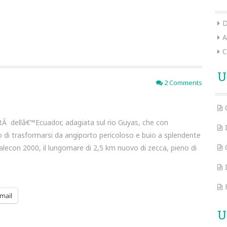
D
A
C
U
2 Comments
ttÃ dellâ€™Ecuador, adagiata sul rio Guyas, che con
di trasformarsi da angiporto pericoloso e buio a splendente
alecon 2000, il lungomare di 2,5 km nuovo di zecca, pieno di
mail
U