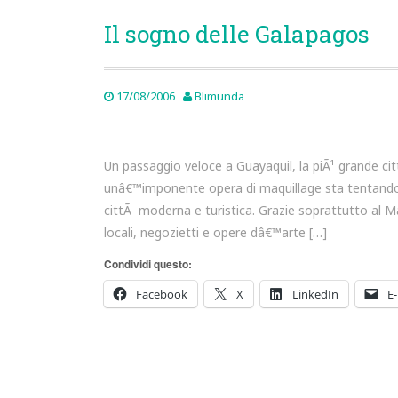
Il sogno delle Galapagos
17/08/2006
Blimunda
Un passaggio veloce a Guayaquil, la piÃ¹ grande ci
unâ€™imponente opera di maquillage sta tentando 
cittÃ moderna e turistica. Grazie soprattutto al M
locali, negozietti e opere dâ€™arte […]
Condividi questo:
Facebook
X
LinkedIn
E-