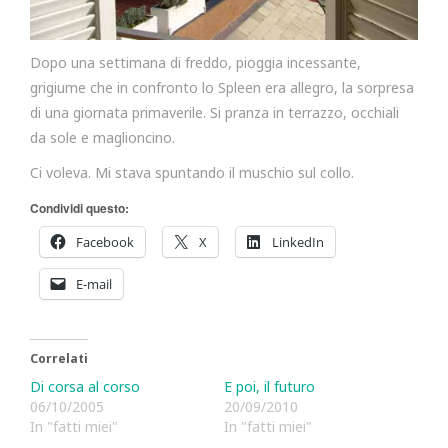
Dopo una settimana di freddo, pioggia incessante,
grigiume che in confronto lo Spleen era allegro, la sorpresa
di una giornata primaverile. Si pranza in terrazzo, occhiali
da sole e maglioncino.
Ci voleva. Mi stava spuntando il muschio sul collo.
Condividi questo:
Facebook
X
LinkedIn
E-mail
Correlati
Di corsa al corso
E poi, il futuro
06/10/2005
20/09/2010
In "fatti miei"
In "fatti miei"