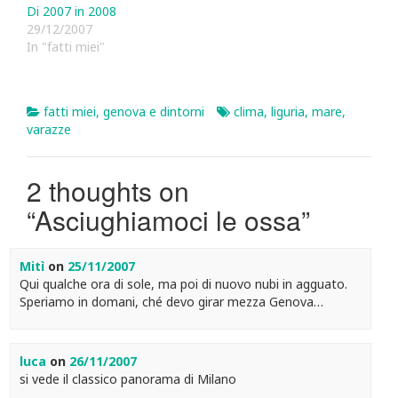
Di 2007 in 2008
29/12/2007
In "fatti miei"
fatti miei
,
genova e dintorni
clima
,
liguria
,
mare
,
varazze
2 thoughts on
“
Asciughiamoci le ossa
”
Mitì
on
25/11/2007
Qui qualche ora di sole, ma poi di nuovo nubi in agguato.
Speriamo in domani, ché devo girar mezza Genova…
luca
on
26/11/2007
si vede il classico panorama di Milano