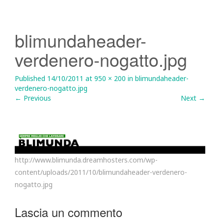
blimundaheader-
verdenero-nogatto.jpg
Published
14/10/2011
at
950 × 200
in
blimundaheader-
verdenero-nogatto.jpg
←
Previous
Next
→
http://www.blimunda.dreamhosters.com/wp-
content/uploads/2011/10/blimundaheader-verdenero-
nogatto.jpg
Lascia un commento