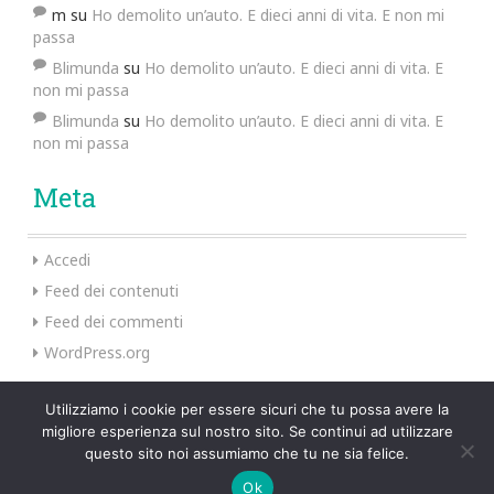
m
su
Ho demolito un’auto. E dieci anni di vita. E non mi
passa
Blimunda
su
Ho demolito un’auto. E dieci anni di vita. E
non mi passa
Blimunda
su
Ho demolito un’auto. E dieci anni di vita. E
non mi passa
Meta
Accedi
Feed dei contenuti
Feed dei commenti
WordPress.org
Utilizziamo i cookie per essere sicuri che tu possa avere la
migliore esperienza sul nostro sito. Se continui ad utilizzare
Preus Theme by
InkHive
.
questo sito noi assumiamo che tu ne sia felice.
Ok