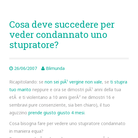
Cosa deve succedere per
veder condannato uno
stupratore?
26/06/2007
Blimunda
Ricapitolando: se
non sei piÃ¹ vergine non vale
, se
ti stupra
tuo marito
neppure e ora se dimostri piÃ¹ anni della tua
etÃ e ti violentano a 10 anni (perÃ² ne dimostri 16 e
sembravi pure consenziente, sia ben chiaro), il tuo
aguzzino
prende giusto giusto 4 mesi
.
Cosa bisogna fare per vedere uno stupratore condannato
in maniera equa?