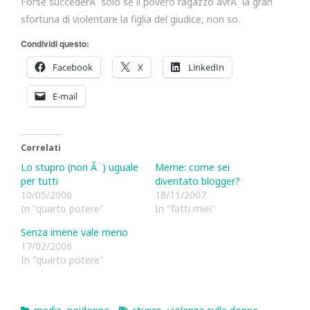
Forse succederÃ solo se il povero ragazzo avrÃ la gran
sfortuna di violentare la figlia del giudice, non so.
Condividi questo:
Facebook
X
LinkedIn
E-mail
Correlati
Lo stupro (non Ã¨) uguale
Meme: come sei
per tutti
diventato blogger?
10/05/2006
18/11/2007
In "quarto potere"
In "fatti miei"
Senza imene vale meno
17/02/2006
In "quarto potere"