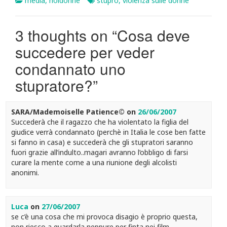
media
,
noidonne
stupro
,
violenza sulle donne
3 thoughts on “
Cosa deve
succedere per veder
condannato uno
stupratore?
”
SARA/Mademoiselle Patience©
on
26/06/2007
Succederà che il ragazzo che ha violentato la figlia del
giudice verrà condannato (perchè in Italia le cose ben fatte
si fanno in casa) e succederà che gli stupratori saranno
fuori grazie all’indulto..magari avranno l’obbligo di farsi
curare la mente come a una riunione degli alcolisti
anonimi.
Luca
on
27/06/2007
se c’è una cosa che mi provoca disagio è proprio questa,
non riesco a guardarla neppure per finta nei film