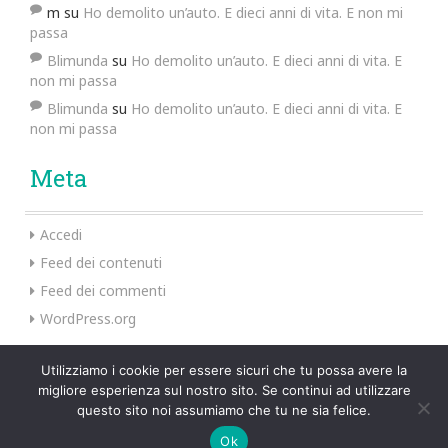
m
su
Ho demolito un’auto. E dieci anni di vita. E non mi
passa
Blimunda
su
Ho demolito un’auto. E dieci anni di vita. E
non mi passa
Blimunda
su
Ho demolito un’auto. E dieci anni di vita. E
non mi passa
Meta
Accedi
Feed dei contenuti
Feed dei commenti
WordPress.org
Utilizziamo i cookie per essere sicuri che tu possa avere la
migliore esperienza sul nostro sito. Se continui ad utilizzare
Preus Theme by
InkHive
.
questo sito noi assumiamo che tu ne sia felice.
Ok