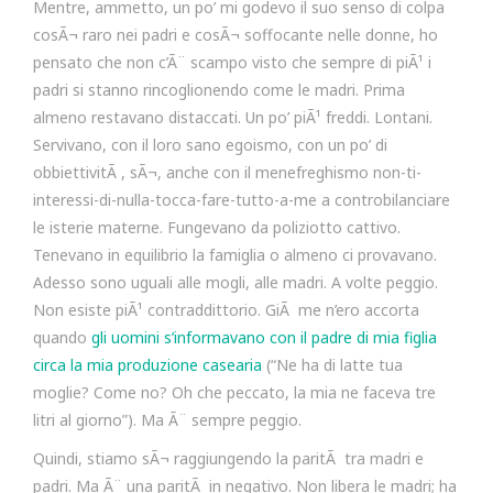
Mentre, ammetto, un po’ mi godevo il suo senso di colpa
cosÃ¬ raro nei padri e cosÃ¬ soffocante nelle donne, ho
pensato che non c’Ã¨ scampo visto che sempre di piÃ¹ i
padri si stanno rincoglionendo come le madri. Prima
almeno restavano distaccati. Un po’ piÃ¹ freddi. Lontani.
Servivano, con il loro sano egoismo, con un po’ di
obbiettivitÃ , sÃ¬, anche con il menefreghismo non-ti-
interessi-di-nulla-tocca-fare-tutto-a-me a controbilanciare
le isterie materne. Fungevano da poliziotto cattivo.
Tenevano in equilibrio la famiglia o almeno ci provavano.
Adesso sono uguali alle mogli, alle madri. A volte peggio.
Non esiste piÃ¹ contraddittorio. GiÃ me n’ero accorta
quando
gli uomini s’informavano con il padre di mia figlia
circa la mia produzione casearia
(“Ne ha di latte tua
moglie? Come no? Oh che peccato, la mia ne faceva tre
litri al giorno”). Ma Ã¨ sempre peggio.
Quindi, stiamo sÃ¬ raggiungendo la paritÃ tra madri e
padri. Ma Ã¨ una paritÃ in negativo. Non libera le madri; ha