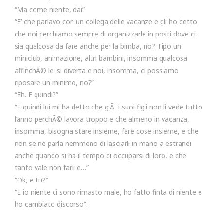
“Ma come niente, dai”
“E’ che parlavo con un collega delle vacanze e gli ho detto
che noi cerchiamo sempre di organizzarle in posti dove ci
sia qualcosa da fare anche per la bimba, no? Tipo un
miniclub, animazione, altri bambini, insomma qualcosa
affinchÃ© lei si diverta e noi, insomma, ci possiamo
riposare un minimo, no?”
“Eh. E quindi?”
“E quindi lui mi ha detto che giÃ i suoi figli non li vede tutto
l’anno perchÃ© lavora troppo e che almeno in vacanza,
insomma, bisogna stare insieme, fare cose insieme, e che
non se ne parla nemmeno di lasciarli in mano a estranei
anche quando si ha il tempo di occuparsi di loro, e che
tanto vale non farli e…”
“Ok, e tu?”
“E io niente ci sono rimasto male, ho fatto finta di niente e
ho cambiato discorso”.