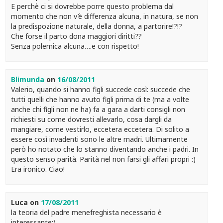
E perchè ci si dovrebbe porre questo problema dal
momento che non v’è differenza alcuna, in natura, se non
la predispozione naturale, della donna, a partorire!?!?
Che forse il parto dona maggiori diritti??
Senza polemica alcuna….e con rispetto!
Blimunda
on
16/08/2011
Valerio, quando si hanno figli succede così: succede che
tutti quelli che hanno avuto figli prima di te (ma a volte
anche chi figli non ne ha) fa a gara a darti consigli non
richiesti su come dovresti allevarlo, cosa dargli da
mangiare, come vestirlo, eccetera eccetera. Di solito a
essere così invadenti sono le altre madri. Ultimamente
però ho notato che lo stanno diventando anche i padri. In
questo senso parità. Parità nel non farsi gli affari propri :)
Era ironico. Ciao!
Luca
on
17/08/2011
la teoria del padre menefreghista necessario è
interessante:)