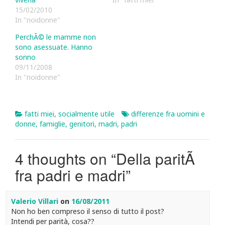
15/02/2010
In "noidonne"
PerchÃ© le mamme non
sono asessuate. Hanno
sonno
09/11/2008
In "noidonne"
fatti miei
,
socialmente utile
differenze fra uomini e
donne
,
famiglie
,
genitori
,
madri
,
padri
4 thoughts on “
Della paritÃ
fra padri e madri
”
Valerio Villari
on
16/08/2011
Non ho ben compreso il senso di tutto il post?
Intendi per parità, cosa??