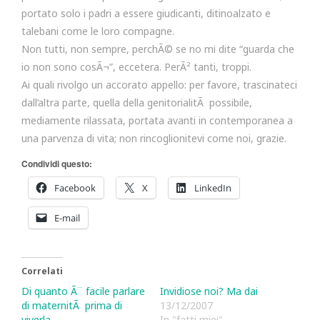
portato solo i padri a essere giudicanti, ditinoalzato e
talebani come le loro compagne.
Non tutti, non sempre, perchÃ© se no mi dite “guarda che
io non sono cosÃ¬”, eccetera. PerÃ² tanti, troppi.
Ai quali rivolgo un accorato appello: per favore, trascinateci
dall’altra parte, quella della genitorialitÃ possibile,
mediamente rilassata, portata avanti in contemporanea a
una parvenza di vita; non rincoglionitevi come noi, grazie.
Condividi questo:
Facebook
X
LinkedIn
E-mail
Correlati
Di quanto Ã¨ facile parlare
Invidiose noi? Ma dai
di maternitÃ prima di
13/12/2007
viverla
In "fatti miei"