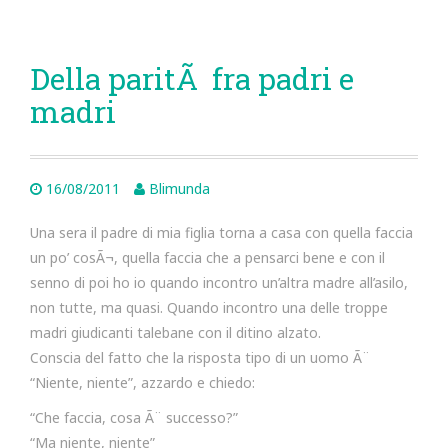
Della paritÃ fra padri e
madri
16/08/2011
Blimunda
Una sera il padre di mia figlia torna a casa con quella faccia
un po’ cosÃ¬, quella faccia che a pensarci bene e con il
senno di poi ho io quando incontro un’altra madre all’asilo,
non tutte, ma quasi. Quando incontro una delle troppe
madri giudicanti talebane con il ditino alzato.
Conscia del fatto che la risposta tipo di un uomo Ã¨
“Niente, niente”, azzardo e chiedo:
“Che faccia, cosa Ã¨ successo?”
“Ma niente, niente”