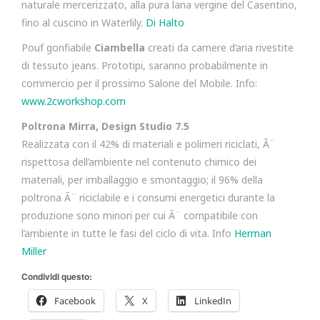
naturale mercerizzato, alla pura lana vergine del Casentino,
fino al cuscino in Waterlily.
Di Halto
Pouf gonfiabile
Ciambella
creati da camere d’aria rivestite
di tessuto jeans. Prototipi, saranno probabilmente in
commercio per il prossimo Salone del Mobile. Info:
www.2cworkshop.com
Poltrona Mirra, Design Studio 7.5
Realizzata con il 42% di materiali e polimeri riciclati, Ã¨
rispettosa dell’ambiente nel contenuto chimico dei
materiali, per imballaggio e smontaggio; il 96% della
poltrona Ã¨ riciclabile e i consumi energetici durante la
produzione sono minori per cui Ã¨ compatibile con
l’ambiente in tutte le fasi del ciclo di vita. Info
Herman
Miller
Condividi questo:
Facebook
X
LinkedIn