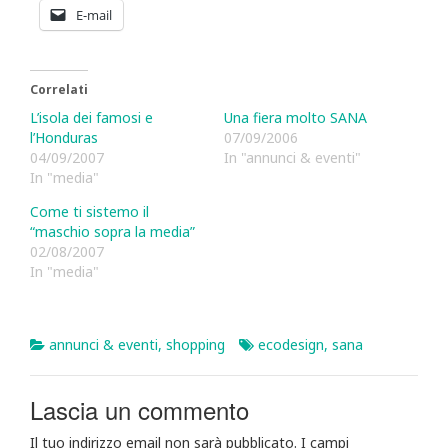
E-mail
Correlati
L’isola dei famosi e
Una fiera molto SANA
l’Honduras
07/09/2006
04/09/2007
In "annunci & eventi"
In "media"
Come ti sistemo il
“maschio sopra la media”
02/08/2007
In "media"
annunci & eventi
,
shopping
ecodesign
,
sana
Lascia un commento
Il tuo indirizzo email non sarà pubblicato.
I campi