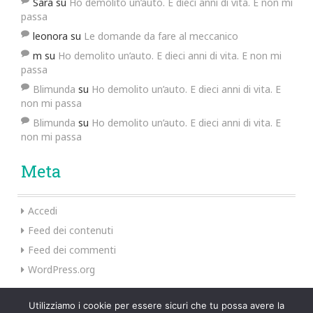
Sara
su
Ho demolito un’auto. E dieci anni di vita. E non mi
passa
leonora
su
Le domande da fare al meccanico
m
su
Ho demolito un’auto. E dieci anni di vita. E non mi
passa
Blimunda
su
Ho demolito un’auto. E dieci anni di vita. E
non mi passa
Blimunda
su
Ho demolito un’auto. E dieci anni di vita. E
non mi passa
Meta
Accedi
Feed dei contenuti
Feed dei commenti
WordPress.org
Utilizziamo i cookie per essere sicuri che tu possa avere la