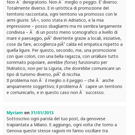
Non Ã¨ denigratorio. Non Ã¨ meglio o peggio. E’ diverso.
Totalmente diverso. E in un’ottica di promozione del
territorio raccontata, ogni territorio va promosso con le
armi giuste. SÃ¬, sono stata in Adriatico, e la mia
impressione – posso sbagliarmi ma mi sembra largamente
condivisa – Ã¨ di un posto meno scenografico a livello di
mare e paesaggio, piÃ¹ divertente grazie a locali, iniziative,
cose da fare, accoglienza piÃ¹ calda ed empatica rispetto a
quella ligure. Per questo, secondo, me, una promozione
con quei colori, con una bella ragazza, con un’allure tutto
sommato popolare, avrebbe (forse) funzionato per
l’Adriatico, non per la Liguria, che dovrebbe comunicare un
tipo di turismo diverso, piÃ¹ di nicchia.
Il problema non Ã¨ il meglio o il peggio – che Ã¨ anche
ampiamente soggettivo; il problema Ã¨ capire un territorio
e comunicarlo, e in questo caso non Ã¨ successo.
Myriam
on
31/01/2013
Sottoscrivo ogni parola del tuo post, da genovese
trapiantata a Milano. E aggiungo, ogni volta che torno a
Genova queste stesse ragioni mi fanno oscillare tra