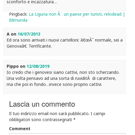
sconforto e incazzatura…
Pingback:
La Liguria non Ã¨ un paese per turisti, relodead |
Blimunda
A
on
16/07/2013
Ed ora sono arrivati i nuovi cartelloni: â€œÃˆ normale, sei a
Genovaâ€. Terrificante.
Pippo
on
12/08/2019
Io credo che i genovesi siano cattivi, non sto scherzando.
Una volta pensavo ad una sorta di ruviditÃ di carattere,
ma che poi in fondo…invece sono proprio cattivi.
Lascia un commento
Il tuo indirizzo email non sarà pubblicato.
I campi
obbligatori sono contrassegnati
*
Comment