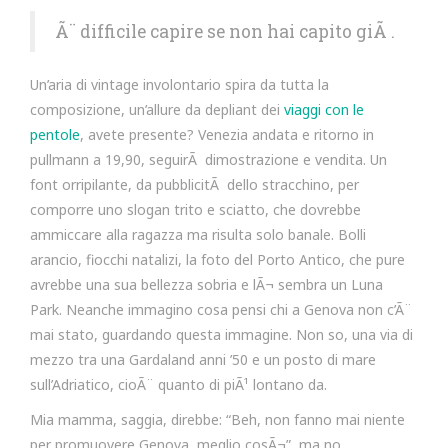
Ã¨ difficile capire se non hai capito giÃ .
Un’aria di vintage involontario spira da tutta la
composizione, un’allure da depliant dei
viaggi con le
pentole
, avete presente? Venezia andata e ritorno in
pullmann a 19,90, seguirÃ dimostrazione e vendita. Un
font orripilante, da pubblicitÃ dello stracchino, per
comporre uno slogan trito e sciatto, che dovrebbe
ammiccare alla ragazza ma risulta solo banale. Bolli
arancio, fiocchi natalizi, la foto del Porto Antico, che pure
avrebbe una sua bellezza sobria e lÃ¬ sembra un Luna
Park. Neanche immagino cosa pensi chi a Genova non c’Ã¨
mai stato, guardando questa immagine. Non so, una via di
mezzo tra una Gardaland anni ’50 e un posto di mare
sull’Adriatico, cioÃ¨ quanto di piÃ¹ lontano da.
Mia mamma, saggia, direbbe: “Beh, non fanno mai niente
per promuovere Genova, meglio cosÃ¬”, ma no,