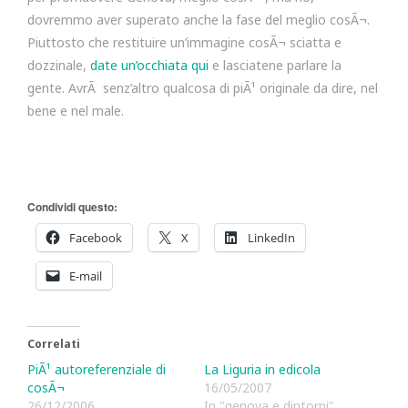
dovremmo aver superato anche la fase del meglio cosÃ¬.
Piuttosto che restituire un’immagine cosÃ¬ sciatta e
dozzinale,
date un’occhiata qui
e lasciatene parlare la
gente. AvrÃ senz’altro qualcosa di piÃ¹ originale da dire, nel
bene e nel male.
Condividi questo:
Facebook
X
LinkedIn
E-mail
Correlati
PiÃ¹ autoreferenziale di
La Liguria in edicola
cosÃ¬
16/05/2007
26/12/2006
In "genova e dintorni"