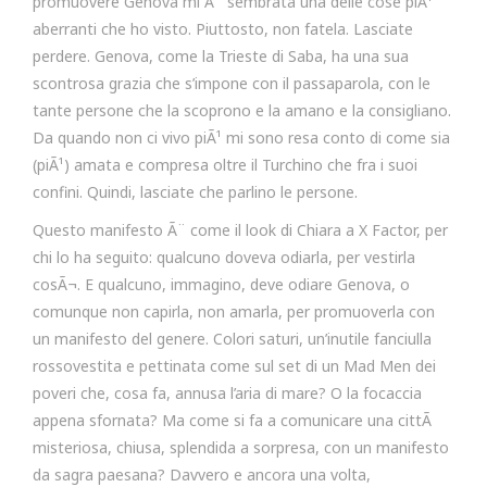
promuovere Genova mi Ã¨ sembrata una delle cose piÃ¹
aberranti che ho visto. Piuttosto, non fatela. Lasciate
perdere. Genova, come la Trieste di Saba, ha una sua
scontrosa grazia che s’impone con il passaparola, con le
tante persone che la scoprono e la amano e la consigliano.
Da quando non ci vivo piÃ¹ mi sono resa conto di come sia
(piÃ¹) amata e compresa oltre il Turchino che fra i suoi
confini. Quindi, lasciate che parlino le persone.
Questo manifesto Ã¨ come il look di Chiara a X Factor, per
chi lo ha seguito: qualcuno doveva odiarla, per vestirla
cosÃ¬. E qualcuno, immagino, deve odiare Genova, o
comunque non capirla, non amarla, per promuoverla con
un manifesto del genere. Colori saturi, un’inutile fanciulla
rossovestita e pettinata come sul set di un Mad Men dei
poveri che, cosa fa, annusa l’aria di mare? O la focaccia
appena sfornata? Ma come si fa a comunicare una cittÃ
misteriosa, chiusa, splendida a sorpresa, con un manifesto
da sagra paesana? Davvero e ancora una volta,