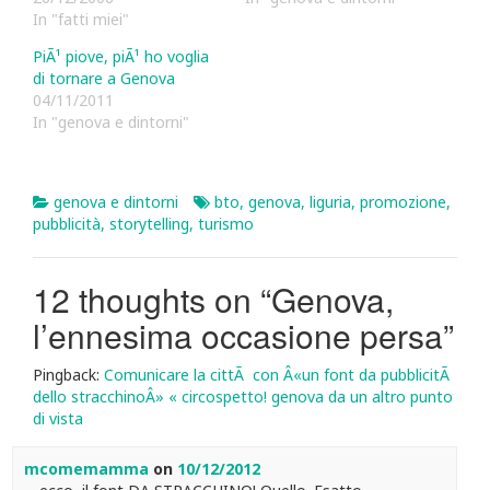
In "fatti miei"
PiÃ¹ piove, piÃ¹ ho voglia
di tornare a Genova
04/11/2011
In "genova e dintorni"
genova e dintorni
bto
,
genova
,
liguria
,
promozione
,
pubblicità
,
storytelling
,
turismo
12 thoughts on “
Genova,
l’ennesima occasione persa
”
Pingback:
Comunicare la cittÃ con Â«un font da pubblicitÃ
dello stracchinoÂ» « circospetto! genova da un altro punto
di vista
mcomemamma
on
10/12/2012