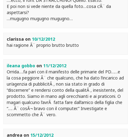
….ecco, il font DA STRACCHINO! Quello. Esatto.
E poi non si vede niente da quella foto…cosa c’Ã¨ da
aspettarsi?
…mugugno mugugno mugugno…
clarissa
on
10/12/2012
hai ragione Ã¨ proprio brutto brutto
ileana gobbo
on
11/12/2012
Orrida….fa pari con il manifesto delle primarie del PD……e
la cosa peggiore Ã¨ che qualcuno, che ha dato l’incarico ad
un’agenzia di pubblicitÃ , non sia stato in grado di
“discernere” e rendersi conto della qualitÃ , inesistente, del
prodotto. Siamo in mano agli orecchianti e ai praticoni. O
magari qualcuno l’avrÃ fatta fare dall’amico della figlia che
“…. Ã¨ cosÃ¬ bravo con il computer.” Investigate e
scommetto che Ã¨ vero.
andrea
on
15/12/2012