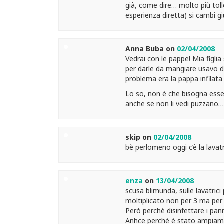
già, come dire… molto più toll
esperienza diretta) si cambi gi
Anna Buba
on
02/04/2008
Vedrai con le pappe! Mia figli
per darle da mangiare usavo de
problema era la pappa infilata 
Lo so, non è che bisogna essere
anche se non li vedi puzzano…
skip
on
02/04/2008
bè perlomeno oggi c’è la lavatr
enza
on
13/04/2008
scusa blimunda, sulle lavatrici p
moltiplicato non per 3 ma per
Però perchè disinfettare i pan
Anhce perchè è stato ampiame