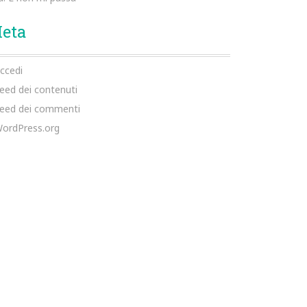
eta
ccedi
eed dei contenuti
eed dei commenti
ordPress.org