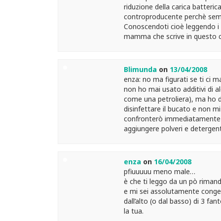
riduzione della carica batterica
controproducente perchè sembra
Conoscendoti cioè leggendo i 
mamma che scrive in questo c
Blimunda
on
13/04/2008
enza: no ma figurati se ti ci m
non ho mai usato additivi di a
come una petroliera), ma ho 
disinfettare il bucato e non m
confronterò immediatamente c
aggiungere polveri e detergenti
enza
on
16/04/2008
pfiuuuuu meno male…
è che ti leggo da un pò rimand
e mi sei assolutamente congeni
dall’alto (o dal basso) di 3 f
la tua.