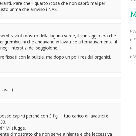
eranti. Pare che il quarto (cosa che non saprò mai per
usto prima che arrivino i NAS.
M
A
a sembrava il mostro della laguna verde, il vantaggio era che
F
i grembiulini che andavano in lavatrice alternativamente, il
negli interstizi del seggiolone…
F
W
 fissati con la pulizia, ma dopo un po’ i residui organici,
ice… :)
osso capirti perchè con 3 figli il tuo carico di lavatrici è
 33.
ni? Mi sfugge.
nte dimostrato che non serve a niente e che l’eccessiva