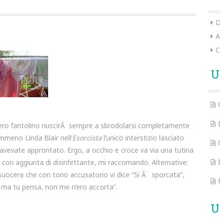
D
A
C
U
tenero fantolino riuscirÃ sempre a sbrodolarsi completamente
mmeno Linda Blair nell’
Esorcista
l’unico interstizio lasciato
e avevate approntato. Ergo, a occhio e croce va via una tutina
e con aggiunta di disinfettante, mi raccomando. Alternative:
 suocera che con tono accusatorio vi dice “Si Ã¨ sporcata”,
, ma tu pensa, non me n’ero accorta”.
U