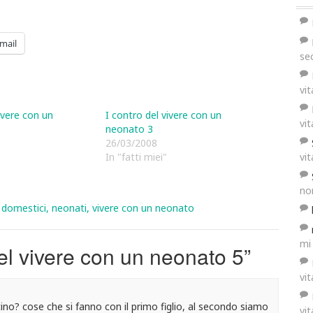
mail
se
vi
ivere con un
I contro del vivere con un
vi
neonato 3
26/03/2008
In "fatti miei"
vi
no
i domestici
,
neonati
,
vivere con un neonato
mi
del vivere con un neonato 5
”
vi
tino? cose che si fanno con il primo figlio, al secondo siamo
vi