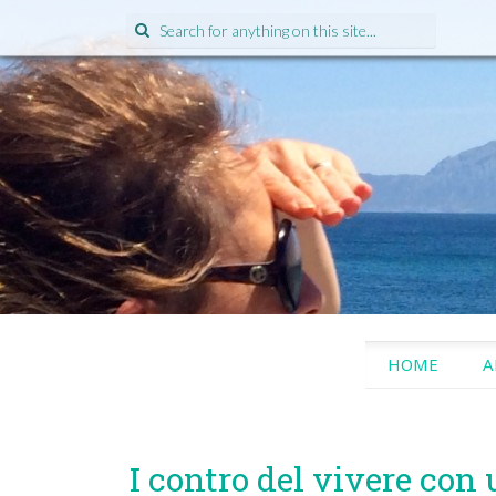
Search
for:
SKIP
HOME
A
TO
CONTENT
I contro del vivere con