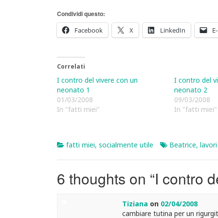
Condividi questo:
Facebook
X
LinkedIn
E-
Correlati
I contro del vivere con un
I contro del v
neonato 1
neonato 2
01/03/2008
09/03/2008
In "fatti miei"
In "fatti miei"
fatti miei
,
socialmente utile
Beatrice
,
lavor
6 thoughts on “
I contro 
Tiziana
on
02/04/2008
cambiare tutina per un rigurgi