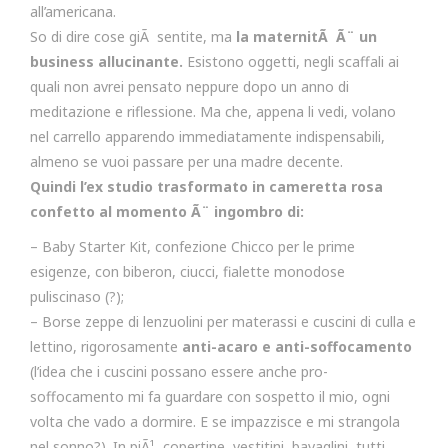
all’americana.
So di dire cose giÃ sentite, ma
la maternitÃ Ã¨ un
business allucinante.
Esistono oggetti, negli scaffali ai
quali non avrei pensato neppure dopo un anno di
meditazione e riflessione. Ma che, appena li vedi, volano
nel carrello apparendo immediatamente indispensabili,
almeno se vuoi passare per una madre decente.
Quindi l’ex studio trasformato in cameretta rosa
confetto al momento Ã¨ ingombro di:
– Baby Starter Kit, confezione Chicco per le prime
esigenze, con biberon, ciucci, fialette monodose
puliscinaso (?);
– Borse zeppe di lenzuolini per materassi e cuscini di culla e
lettino, rigorosamente
anti-acaro e anti-soffocamento
(l’idea che i cuscini possano essere anche pro-
soffocamento mi fa guardare con sospetto il mio, ogni
volta che vado a dormire. E se impazzisce e mi strangola
nel sonno?). In piÃ¹, copertine, vestitini, bavaglini, tutti