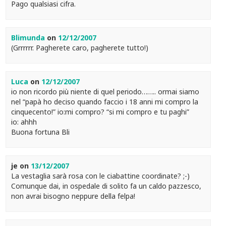
Pago qualsiasi cifra.
Blimunda
on
12/12/2007
(Grrrrrr. Pagherete caro, pagherete tutto!)
Luca
on
12/12/2007
io non ricordo più niente di quel periodo…….. ormai siamo
nel “papà ho deciso quando faccio i 18 anni mi compro la
cinquecento!” io:mi compro? “si mi compro e tu paghi”
io: ahhh
Buona fortuna Bli
je
on
13/12/2007
La vestaglia sarà rosa con le ciabattine coordinate? ;-)
Comunque dai, in ospedale di solito fa un caldo pazzesco,
non avrai bisogno neppure della felpa!