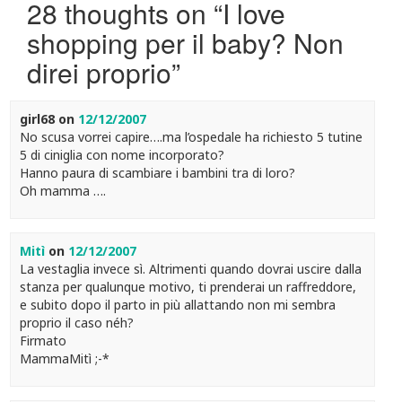
28 thoughts on “
I love
shopping per il baby? Non
direi proprio
”
girl68
on
12/12/2007
No scusa vorrei capire….ma l’ospedale ha richiesto 5 tutine
5 di ciniglia con nome incorporato?
Hanno paura di scambiare i bambini tra di loro?
Oh mamma ….
Mitì
on
12/12/2007
La vestaglia invece sì. Altrimenti quando dovrai uscire dalla
stanza per qualunque motivo, ti prenderai un raffreddore,
e subito dopo il parto in più allattando non mi sembra
proprio il caso néh?
Firmato
MammaMitì ;-*