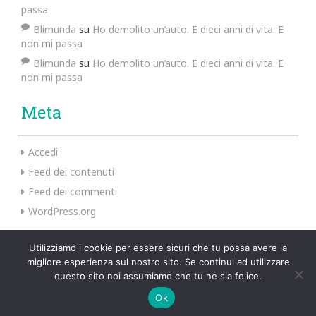
passa
Blimunda
su
Ho demolito un’auto. E dieci anni di vita. E
non mi passa
Blimunda
su
Ho demolito un’auto. E dieci anni di vita. E
non mi passa
Meta
Accedi
Feed dei contenuti
Feed dei commenti
WordPress.org
Utilizziamo i cookie per essere sicuri che tu possa avere la
migliore esperienza sul nostro sito. Se continui ad utilizzare
Preus Theme by
InkHive
.
questo sito noi assumiamo che tu ne sia felice.
Ok