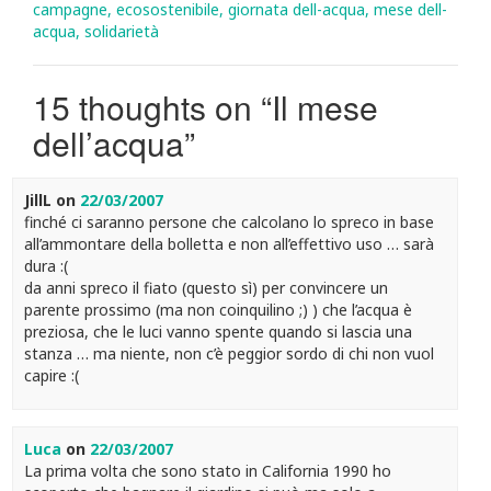
campagne
,
ecosostenibile
,
giornata dell-acqua
,
mese dell-
acqua
,
solidarietà
15 thoughts on “
Il mese
dell’acqua
”
JillL
on
22/03/2007
finché ci saranno persone che calcolano lo spreco in base
all’ammontare della bolletta e non all’effettivo uso … sarà
dura :(
da anni spreco il fiato (questo sì) per convincere un
parente prossimo (ma non coinquilino ;) ) che l’acqua è
preziosa, che le luci vanno spente quando si lascia una
stanza … ma niente, non c’è peggior sordo di chi non vuol
capire :(
Luca
on
22/03/2007
La prima volta che sono stato in California 1990 ho