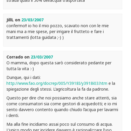
strada quasi il 50% dell’acqua trasportata
JillL
on
23/03/2007
confermo!! io ho il mio pozzo, scavato non con le mie
mani ma a mie spese, per irrigare il frutteto e fare i
trattamenti (lotta guidata ;-) )
Corrado
on
23/03/2007
O mamma, dopo questa sarò considerato pedante per
tutta la vita :-)
Dunque, qui i dati:
http://www.fao.org/docrep/005/Y3918I/y3918i03.htm
e la
spiegazione degli stessi. L’agricoltura la fa da padrone.
Questo per dire che noi possiamo anche stare attenti, sia
come consumatori sia come gestori di acquedotti; e io mi
sento davvero contento quando chiudo l’acqua per lavarmi
i denti.
Ma alla fine incidiamo assai poco sul consumo di acqua.
L’unico modo per incidere davvero è razionalizzare l’uso