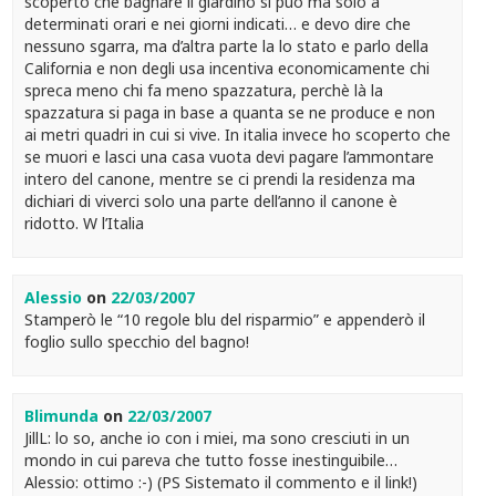
scoperto che bagnare il giardino si può ma solo a
determinati orari e nei giorni indicati… e devo dire che
nessuno sgarra, ma d’altra parte la lo stato e parlo della
California e non degli usa incentiva economicamente chi
spreca meno chi fa meno spazzatura, perchè là la
spazzatura si paga in base a quanta se ne produce e non
ai metri quadri in cui si vive. In italia invece ho scoperto che
se muori e lasci una casa vuota devi pagare l’ammontare
intero del canone, mentre se ci prendi la residenza ma
dichiari di viverci solo una parte dell’anno il canone è
ridotto. W l’Italia
Alessio
on
22/03/2007
Stamperò le “10 regole blu del risparmio” e appenderò il
foglio sullo specchio del bagno!
Blimunda
on
22/03/2007
JillL: lo so, anche io con i miei, ma sono cresciuti in un
mondo in cui pareva che tutto fosse inestinguibile…
Alessio: ottimo :-) (PS Sistemato il commento e il link!)