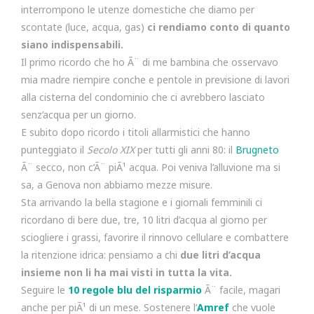
interrompono le utenze domestiche che diamo per
scontate (luce, acqua, gas)
ci rendiamo conto di quanto
siano indispensabili.
Il primo ricordo che ho Ã¨ di me bambina che osservavo
mia madre riempire conche e pentole in previsione di lavori
alla cisterna del condominio che ci avrebbero lasciato
senz’acqua per un giorno.
E subito dopo ricordo i titoli allarmistici che hanno
punteggiato il
Secolo XIX
per tutti gli anni 80: il
Brugneto
Ã¨ secco, non c’Ã¨ piÃ¹ acqua. Poi veniva l’alluvione ma si
sa, a Genova non abbiamo mezze misure.
Sta arrivando la bella stagione e i giornali femminili ci
ricordano di bere due, tre, 10 litri d’acqua al giorno per
sciogliere i grassi, favorire il rinnovo cellulare e combattere
la ritenzione idrica: pensiamo a chi
due litri d’acqua
insieme non li ha mai visti in tutta la vita.
Seguire le
10 regole blu del risparmio
Ã¨ facile, magari
anche per piÃ¹ di un mese. Sostenere l’
Amref
che vuole