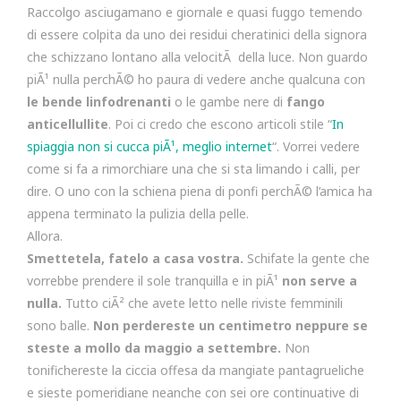
Raccolgo asciugamano e giornale e quasi fuggo temendo
di essere colpita da uno dei residui cheratinici della signora
che schizzano lontano alla velocitÃ della luce. Non guardo
piÃ¹ nulla perchÃ© ho paura di vedere anche qualcuna con
le bende linfodrenanti
o le gambe nere di
fango
anticellullite
. Poi ci credo che escono articoli stile “
In
spiaggia non si cucca piÃ¹, meglio internet
“. Vorrei vedere
come si fa a rimorchiare una che si sta limando i calli, per
dire. O uno con la schiena piena di ponfi perchÃ© l’amica ha
appena terminato la pulizia della pelle.
Allora.
Smettetela, fatelo a casa vostra.
Schifate la gente che
vorrebbe prendere il sole tranquilla e in piÃ¹
non serve a
nulla.
Tutto ciÃ² che avete letto nelle riviste femminili
sono balle.
Non perdereste un centimetro neppure se
steste a mollo da maggio a settembre.
Non
tonifichereste la ciccia offesa da mangiate pantagrueliche
e sieste pomeridiane neanche con sei ore continuative di