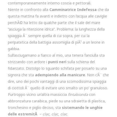
contemporaneamente interno coscia e pettorali.
Niente in confronto alla
Camminatrice Indefessa
che da
questa mattina fa avanti e indietro con l’acqua alle caviglie
perchÃ© ha letto da qualche parte che il sale del mare
“asciuga la ritenzione idrica”. Problema: la lunghezza della
spiaggia Ã¨ sempre quella di cui sopra, per cui la
peripatetica della battigia assomiglia di piÃ¹ a un leone in
gabbia.
Sull’asciugamano a fianco al mio, una tenera fanciulla sta
strizzando con ardore i
punti neri
sulla schiena del
fidanzato. Distolgo lo sguardo schifata per posarlo su una
signora che sta
adempiendo alla manicure
. Non c’Ã¨ che
dire, uno dei pochi vantaggi di una scomodissima spiaggia
di ciottoli Ã¨ quello di evitare uno smalto un po’ granuloso.
Purtroppo vicino un’altra massiccia
fintabionda
con
abbronzatura caraibica, piede su una sdraietta di plastica,
tronchesino e piglio deciso, sta
sistemando le unghie
delle estremitÃ
–
clac, clac, clac
.