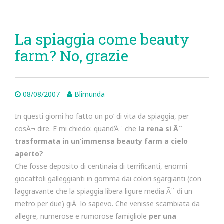
La spiaggia come beauty
farm? No, grazie
08/08/2007
Blimunda
In questi giorni ho fatto un po’ di vita da spiaggia, per
cosÃ¬ dire. E mi chiedo: quand’Ã¨ che
la rena si Ã¨
trasformata in un’immensa beauty farm a cielo
aperto?
Che fosse deposito di centinaia di terrificanti, enormi
giocattoli galleggianti in gomma dai colori sgargianti (con
l’aggravante che la spiaggia libera ligure media Ã¨ di un
metro per due) giÃ lo sapevo. Che venisse scambiata da
allegre, numerose e rumorose famigliole
per una