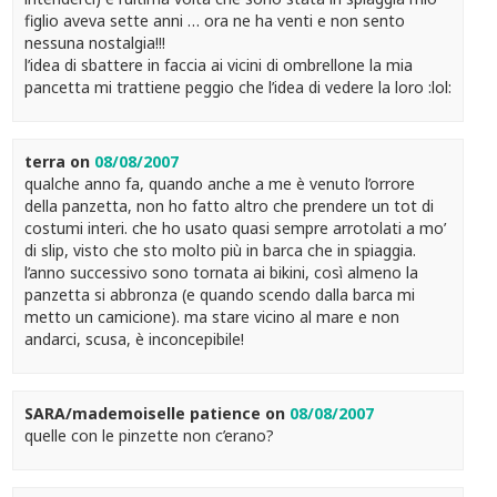
figlio aveva sette anni … ora ne ha venti e non sento
nessuna nostalgia!!!
l’idea di sbattere in faccia ai vicini di ombrellone la mia
pancetta mi trattiene peggio che l’idea di vedere la loro :lol:
terra
on
08/08/2007
qualche anno fa, quando anche a me è venuto l’orrore
della panzetta, non ho fatto altro che prendere un tot di
costumi interi. che ho usato quasi sempre arrotolati a mo’
di slip, visto che sto molto più in barca che in spiaggia.
l’anno successivo sono tornata ai bikini, così almeno la
panzetta si abbronza (e quando scendo dalla barca mi
metto un camicione). ma stare vicino al mare e non
andarci, scusa, è inconcepibile!
SARA/mademoiselle patience
on
08/08/2007
quelle con le pinzette non c’erano?