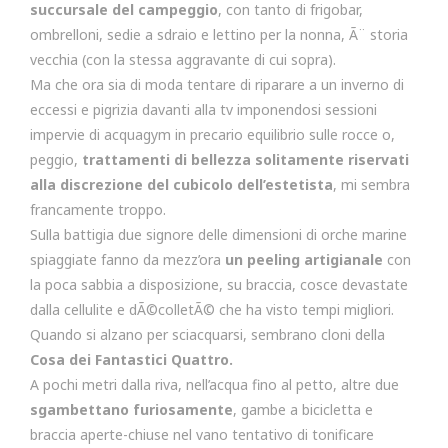
succursale del campeggio
, con tanto di frigobar,
ombrelloni, sedie a sdraio e lettino per la nonna, Ã¨ storia
vecchia (con la stessa aggravante di cui sopra).
Ma che ora sia di moda tentare di riparare a un inverno di
eccessi e pigrizia davanti alla tv imponendosi sessioni
impervie di acquagym in precario equilibrio sulle rocce o,
peggio,
trattamenti di bellezza solitamente riservati
alla discrezione del cubicolo dell’estetista
, mi sembra
francamente troppo.
Sulla battigia due signore delle dimensioni di orche marine
spiaggiate fanno da mezz’ora
un peeling artigianale
con
la poca sabbia a disposizione, su braccia, cosce devastate
dalla cellulite e dÃ©colletÃ© che ha visto tempi migliori.
Quando si alzano per sciacquarsi, sembrano cloni della
Cosa dei Fantastici Quattro.
A pochi metri dalla riva, nell’acqua fino al petto, altre due
sgambettano furiosamente
, gambe a bicicletta e
braccia aperte-chiuse nel vano tentativo di tonificare