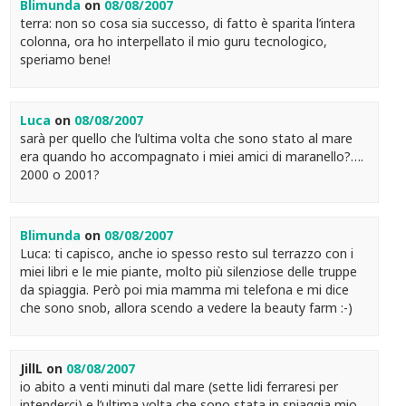
Blimunda
on
08/08/2007
terra: non so cosa sia successo, di fatto è sparita l’intera
colonna, ora ho interpellato il mio guru tecnologico,
speriamo bene!
Luca
on
08/08/2007
sarà per quello che l’ultima volta che sono stato al mare
era quando ho accompagnato i miei amici di maranello?….
2000 o 2001?
Blimunda
on
08/08/2007
Luca: ti capisco, anche io spesso resto sul terrazzo con i
miei libri e le mie piante, molto più silenziose delle truppe
da spiaggia. Però poi mia mamma mi telefona e mi dice
che sono snob, allora scendo a vedere la beauty farm :-)
JillL
on
08/08/2007
io abito a venti minuti dal mare (sette lidi ferraresi per
intenderci) e l’ultima volta che sono stata in spiaggia mio