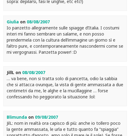
sopra: depilarsi, fasi le unghie, etc etc!)
Giulia
on
08/08/2007
Io panzetto allegramente sulle spiagge d’Italia. I costumi
interi mi fanno sembrare un salame, e non posso
prendermela con la cultura dell’immagine un giorno sì e
l’altro pure, e contemporaneamente nascondermi come se
mi vergognassi. Panzetta power! :D
JillL
on
08/08/2007
… va bene, non si tratta solo di pancetta, odio la sabbia
che si attacca ovunque, la vista di gente ammassata a due
centimetri da me, le alghe e la mucillaggine … forse
confessando ho peggiorato la situazione :lol:
Blimunda
on
09/08/2007
JilL: nom in realtà ora capisco di più: anche io tollero poco
la gente ammassata, le urla e tutto quanto fa “spiaggia”
soprattutto d’agosto, amo solo il mare (e il sole). Se fosse