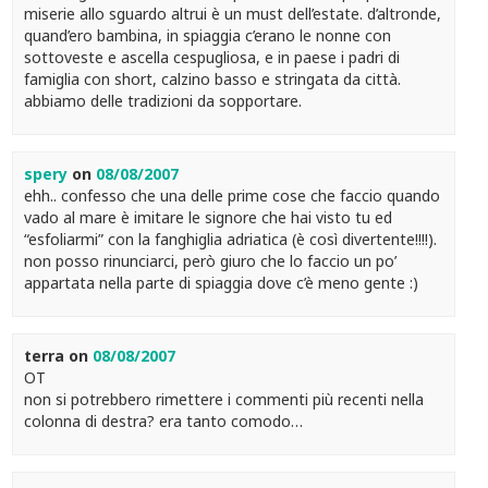
miserie allo sguardo altrui è un must dell’estate. d’altronde,
quand’ero bambina, in spiaggia c’erano le nonne con
sottoveste e ascella cespugliosa, e in paese i padri di
famiglia con short, calzino basso e stringata da città.
abbiamo delle tradizioni da sopportare.
spery
on
08/08/2007
ehh.. confesso che una delle prime cose che faccio quando
vado al mare è imitare le signore che hai visto tu ed
“esfoliarmi” con la fanghiglia adriatica (è così divertente!!!!).
non posso rinunciarci, però giuro che lo faccio un po’
appartata nella parte di spiaggia dove c’è meno gente :)
terra
on
08/08/2007
OT
non si potrebbero rimettere i commenti più recenti nella
colonna di destra? era tanto comodo…