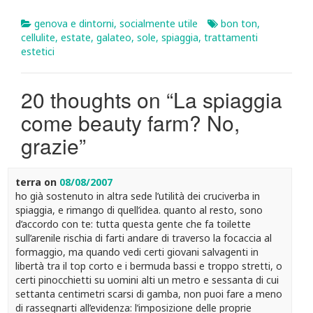
genova e dintorni
,
socialmente utile
bon ton
,
cellulite
,
estate
,
galateo
,
sole
,
spiaggia
,
trattamenti
estetici
20 thoughts on “
La spiaggia
come beauty farm? No,
grazie
”
terra
on
08/08/2007
ho già sostenuto in altra sede l’utilità dei cruciverba in
spiaggia, e rimango di quell’idea. quanto al resto, sono
d’accordo con te: tutta questa gente che fa toilette
sull’arenile rischia di farti andare di traverso la focaccia al
formaggio, ma quando vedi certi giovani salvagenti in
libertà tra il top corto e i bermuda bassi e troppo stretti, o
certi pinocchietti su uomini alti un metro e sessanta di cui
settanta centimetri scarsi di gamba, non puoi fare a meno
di rassegnarti all’evidenza: l’imposizione delle proprie