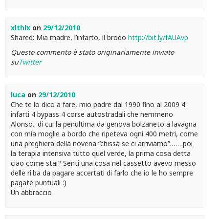
xlthlx
on
29/12/2010
Shared: Mia madre, l’infarto, il brodo
http://bit.ly/fAUAvp
Questo commento è stato originariamente inviato
su
Twitter
luca
on
29/12/2010
Che te lo dico a fare, mio padre dal 1990 fino al 2009 4
infarti 4 bypass 4 corse autostradali che nemmeno
Alonso.. di cui la penultima da genova bolzaneto a lavagna
con mia moglie a bordo che ripeteva ogni 400 metri, come
una preghiera della novena “chissà se ci arriviamo”…… poi
la terapia intensiva tutto quel verde, la prima cosa detta
ciao come stai? Senti una cosa nel cassetto avevo messo
delle ri.ba da pagare accertati di farlo che io le ho sempre
pagate puntuali :)
Un abbraccio