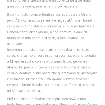
Ma sono certa che sia anche un po’ di tante altre madri,
gran donne quelle, non ne fanno piÃ¹ eccetera.
E poi ho fatto tornare Beatrice con suo padre a Milano,
perchÃ© non assorbisse ansia e negativitÃ , che i bambini
se ne accorgono subito signoramia, e mi sono fermata a
Genova per qualche giorno, a non dormire, a dare da
mangiare a mio padre a ai gatti, a fare lavatrici, ad
aspettare.
Insomma pare sia andato tutto bene, dita incrociate,
certo, che siamo ancora in convalescenza, e sono tornata
a Milano esausta, con il solito treno lercio, gelido e in
ritardo, ho preso un taxi e ho aperto la porta di casa e
c’erano Beatrice e suo padre che guardavano gli Aristogatti
e ballavano sul tappeto
Tutti quanti voglion fare jazz
,
c’erano le lucine dell’albero e un caldo profumato, e quasi
mi Ã¨ piaciuto il Natale.
PiÃ¹ che altro, ho finalmente capito perchÃ© in una
bellissima scena di quel bellissimo film che Ã¨
Mare dentro