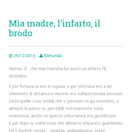
Mia madre, l’infarto, il
brodo
29/12/2010
Blimunda
Niente, Ã¨ che mia mamma ha avuto un infarto l’8
dicembre.
E per fortuna io ero in Liguria, e per sfortuna ero a 60
chilometri di distanza e mentre ero sull’autostrada pensavo
tutte quelle cose orribili che si pensano in qui momenti, o
almeno le penso io, perchÃ© notoriamente sono
un’ansiosa, anche se questa volta l’ansia era giustificata.
E poi dopo le solite cose che abbiamo imparato guardando
ER e Dottor House – eparina, angioplastica, stent,