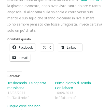
la giovane avvocato, dopo aver visto tanto dolore e tanta
angoscia, si allontana sulla spiaggia e corre verso suo
marito e suo figlio che stanno giocando in riva al mare.
Io ho sempre pensato che fosse un’egoista, invece cercava
solo un po’ di vita.
Condividi questo:
Facebook
X
LinkedIn
E-mail
Correlati
Traslocando. La coperta
Primo giorno di scuola.
messicana
Con l’abaco
12/08/2011
16/09/2013
In "fatti miei"
In "fatti miei"
Cinque cose che non