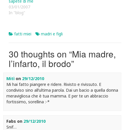
sapete di me
03/01/2007
In "blog"
fatti miei
madri e figli
30 thoughts on “
Mia madre,
l’infarto, il brodo
”
Mitì
on
29/12/2010
Mi hai fatto piangere e ridere. Rivisto e rivissuto. E
condiviso sino all’ultima parola. Dai un bacio a quella donna
meravigliosa che è tua mamma. E per te un abbraccio
fortissimo, sorellina :-*
Fabs
on
29/12/2010
Snif…