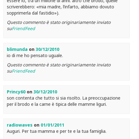
essere io, tra un milione di anni. altro che brodo, quelle
scriverebbero: «mia madre, l’infarto, abbiamo dovuto
sopprimerla dal fastidio»).
Questo commento è stato originariamente inviato
su
FriendFeed
blimunda
on
30/12/2010
io di me ho pensato uguale.
Questo commento è stato originariamente inviato
su
FriendFeed
Princy60
on
30/12/2010
son contenta che tutto si sia risolto. La preoccupazione
per il brodo e la carne è tipica delle mamme liguri.
radiowaves
on
01/01/2011
Auguri. Per tua mamma e per te e la tua famiglia.