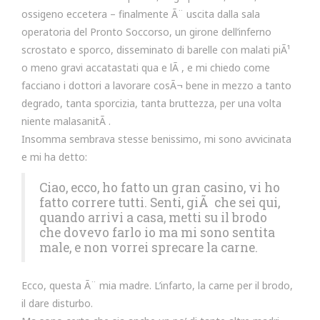
ossigeno eccetera – finalmente Ã¨ uscita dalla sala
operatoria del Pronto Soccorso, un girone dell’inferno
scrostato e sporco, disseminato di barelle con malati piÃ¹
o meno gravi accatastati qua e lÃ , e mi chiedo come
facciano i dottori a lavorare cosÃ¬ bene in mezzo a tanto
degrado, tanta sporcizia, tanta bruttezza, per una volta
niente malasanitÃ .
Insomma sembrava stesse benissimo, mi sono avvicinata
e mi ha detto:
Ciao, ecco, ho fatto un gran casino, vi ho
fatto correre tutti. Senti, giÃ che sei qui,
quando arrivi a casa, metti su il brodo
che dovevo farlo io ma mi sono sentita
male, e non vorrei sprecare la carne.
Ecco, questa Ã¨ mia madre. L’infarto, la carne per il brodo,
il dare disturbo.