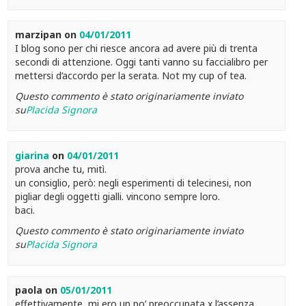
marzipan
on
04/01/2011
I blog sono per chi riesce ancora ad avere più di trenta
secondi di attenzione. Oggi tanti vanno su faccialibro per
mettersi d’accordo per la serata. Not my cup of tea.
Questo commento è stato originariamente inviato
su
Placida Signora
giarina
on
04/01/2011
prova anche tu, mitì.
un consiglio, però: negli esperimenti di telecinesi, non
pigliar degli oggetti gialli. vincono sempre loro.
baci.
Questo commento è stato originariamente inviato
su
Placida Signora
paola
on
05/01/2011
effettivamente, mi ero un po’ preoccupata x l’assenza…