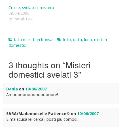
Cruise, svelato il mistero
08/04/2006
In "small talk"
fatti miei
,
tigri bonsai
foto
,
gatti
,
luna
,
misteri
domestici
3 thoughts on “
Misteri
domestici svelati 3
”
Dania
on
10/06/2007
Amoooooooooooooooore!
SARA/Mademoiselle Patience©
on
10/06/2007
E ma scusa lei cerca i posti più comodi…