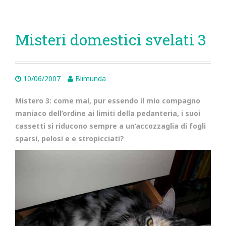
Misteri domestici svelati 3
10/06/2007
Blimunda
Mistero 3: come mai, pur essendo il mio compagno
maniaco dell’ordine ai limiti della pedanteria, i suoi
cassetti si riducono sempre a un’accozzaglia di fogli
sparsi, pelosi e e stropicciati?