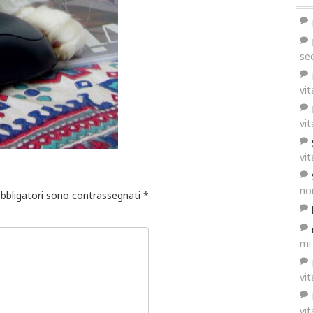
se
vi
vi
vi
no
obbligatori sono contrassegnati
*
mi
vi
vi