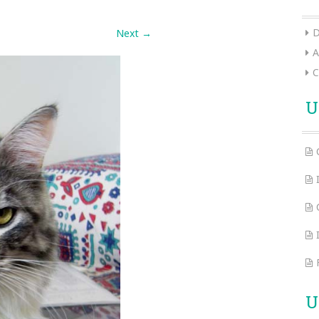
D
Next
→
A
C
U
U