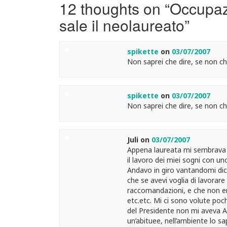
12 thoughts on “
Occupazi
sale il neolaureato
”
spikette
on
03/07/2007
Non saprei che dire, se non ch
spikette
on
03/07/2007
Non saprei che dire, se non ch
Juli
on
03/07/2007
Appena laureata mi sembrava 
il lavoro dei miei sogni con u
Andavo in giro vantandomi dice
che se avevi voglia di lavorar
raccomandazioni, e che non er
etc.etc. Mi ci sono volute poch
del Presidente non mi aveva AF
un’abituee, nell’ambiente lo s