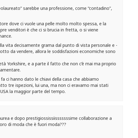
eolaureato” sarebbe una professione, come “contadino”,
tore dove ci vuole una pelle molto molto spessa, e la
e venditori è che ci si brucia in fretta, o si viene
mance.
alla vita decisamente grama dal punto di vista personale e -
otto da vendere, allora le soddisfazioni economiche sono
tà Yorkshire, e a parte il fatto che non c’è mai ma proprio
lamentare.
fa ci hanno dato le chiavi della casa che abbiamo
to tre ispezioni, lui una, ma non ci eravamo mai stati
li USA la maggior parte del tempo.
 laurea e dopo prestigiossissiisssssssime collaborazione a
avoro di moda che è fuori moda???