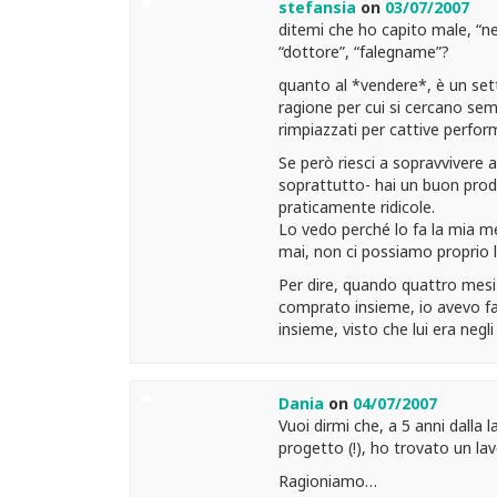
stefansia
on
03/07/2007
ditemi che ho capito male, “n
“dottore”, “falegname”?
quanto al *vendere*, è un set
ragione per cui si cercano sempr
rimpiazzati per cattive perfor
Se però riesci a sopravvivere 
soprattutto- hai un buon prod
praticamente ridicole.
Lo vedo perché lo fa la mia me
mai, non ci possiamo proprio 
Per dire, quando quattro mesi 
comprato insieme, io avevo fat
insieme, visto che lui era neg
Dania
on
04/07/2007
Vuoi dirmi che, a 5 anni dalla
progetto (!), ho trovato un l
Ragioniamo…