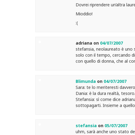
Dovrei riprendere un’altra lau
Mioddio!
:(
adriana
on
04/07/2007
stefansia, neolaureato è uno 
solo con il tempo, cercando di
con quello di donna, che al c
Blimunda
on
04/07/2007
Sara: te lo meriteresti davvero
Dania: è la dura realtà, tesoro.
Stefansia: sì come dice adriana
sottopagarti. Insieme a quello
stefansia
on
05/07/2007
uhm, sarà anche uno stato del