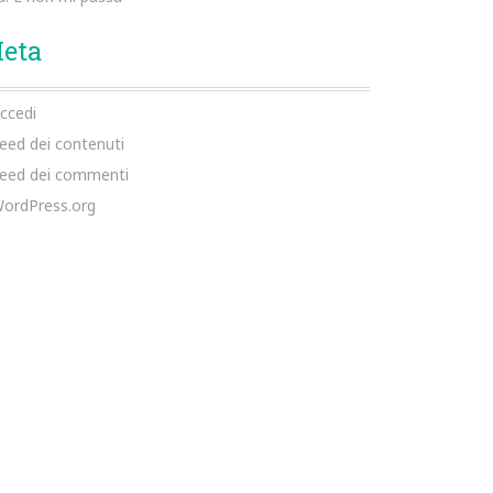
eta
ccedi
eed dei contenuti
eed dei commenti
ordPress.org