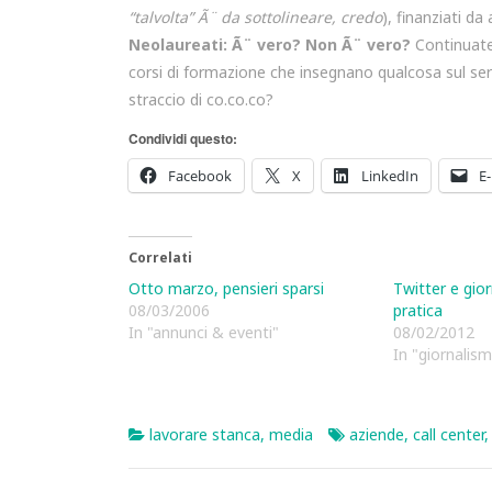
“talvolta” Ã¨ da sottolineare, credo
), finanziati d
Neolaureati: Ã¨ vero? Non Ã¨ vero?
Continuate 
corsi di formazione che insegnano qualcosa sul ser
straccio di co.co.co?
Condividi questo:
Facebook
X
LinkedIn
E-
Correlati
Otto marzo, pensieri sparsi
Twitter e giorn
08/03/2006
pratica
In "annunci & eventi"
08/02/2012
In "giornalism
lavorare stanca
,
media
aziende
,
call center