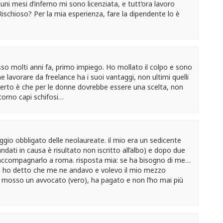
ni mesi d’inferno mi sono licenziata, e tutt’ora lavoro
ischioso? Per la mia esperienza, fare la dipendente lo è
sso molti anni fa, primo impiego. Ho mollato il colpo e sono
lavorare da freelance ha i suoi vantaggi, non ultimi quelli
 Certo è che per le donne dovrebbe essere una scelta, non
 torno capi schifosi…
ggio obbligato delle neolaureate. il mio era un sedicente
ti in causa è risultato non iscritto all’albo) e dopo due
accompagnarlo a roma. risposta mia: se ha bisogno di me…
a. ho detto che me ne andavo e volevo il mio mezzo
ho mosso un avvocato (vero), ha pagato e non l’ho mai più