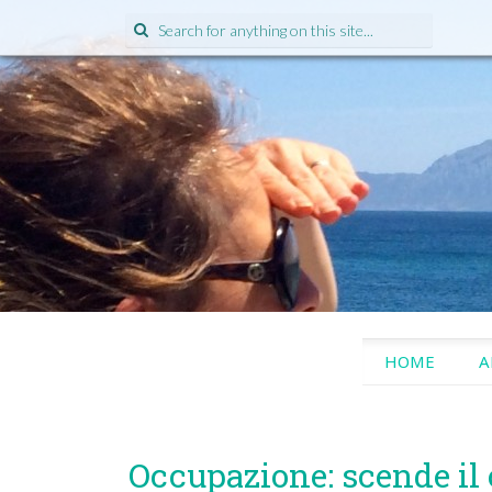
Search
for:
SKIP
HOME
A
TO
CONTENT
Occupazione: scende il ca