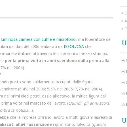
D
A
C
a
luminosa carriera con cuffie e microfono
, ma l’operatore del
U
bra dai dati del 2006 elaborati da
ISFOL/CSA
che
le imprese italiane attraverso le inserzioni a mezzo stampa.
che
per la prima volta in anni scendono dalla prima alla
,7% nel 2004).
?
secondo posto sono saldamente occupati dalle figure
venditore (6,4% nel 2006; 5,6% nel 2005; 7,7% nel 2004).
nei primi dieci posti, ossia all’ottavo, la mitica figura del
a prima volta nel mercato del lavoro. (
Quindi, gli anni scorsi
embra la notizia…
).
ebbe che le imprese offrano lavoro a molti giovani laureati di
U
nalizzati allâ€™assunzione
i quali sono, talvolta (
questo