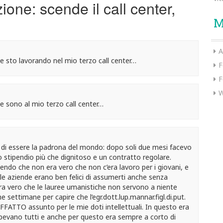
one: scende il call center,
M
A
e sto lavorando nel mio terzo call center…
F
F
W
e sono al mio terzo call center…
di essere la padrona del mondo: dopo soli due mesi facevo
no stipendio più che dignitoso e un contratto regolare.
ndo che non era vero che non c’era lavoro per i giovani, e
e le aziende erano ben felici di assumerti anche senza
a vero che le lauree umanistiche non servono a niente
e settimane per capire che l’egr.dott.lup.mannar.figl.di.put.
FATTO assunto per le mie doti intellettuali. In questo era
apevano tutti e anche per questo era sempre a corto di