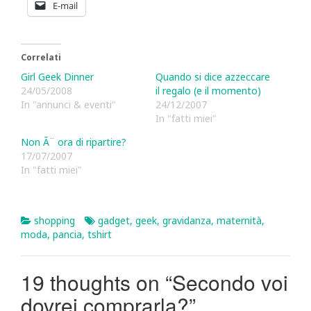
E-mail
Correlati
Girl Geek Dinner
Quando si dice azzeccare
24/05/2008
il regalo (e il momento)
In "annunci & eventi"
24/12/2007
In "fatti miei"
Non Ã¨ ora di ripartire?
17/07/2007
In "fatti miei"
shopping
gadget
,
geek
,
gravidanza
,
maternità
,
moda
,
pancia
,
tshirt
19 thoughts on “
Secondo voi
dovrei comprarla?
”