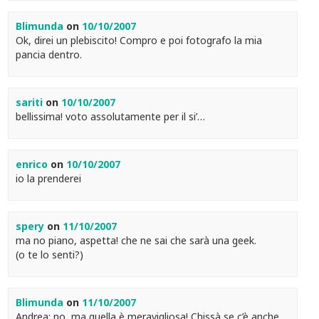
Blimunda
on
10/10/2007
Ok, direi un plebiscito! Compro e poi fotografo la mia
pancia dentro.
sariti
on
10/10/2007
bellissima! voto assolutamente per il si’…
enrico
on
10/10/2007
io la prenderei
spery
on
11/10/2007
ma no piano, aspetta! che ne sai che sarà una geek.
(o te lo senti?)
Blimunda
on
11/10/2007
Andrea: no, ma quella è meravigliosa! Chissà se c’è anche