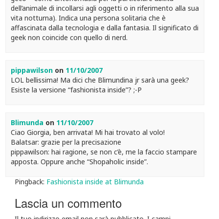
dell’animale di incollarsi agli oggetti o in riferimento alla sua
vita notturna). Indica una persona solitaria che è
affascinata dalla tecnologia e dalla fantasia. Il significato di
geek non coincide con quello di nerd.
pippawilson
on
11/10/2007
LOL bellissima! Ma dici che Blimundina jr sarà una geek?
Esiste la versione “fashionista inside”? ;-P
Blimunda
on
11/10/2007
Ciao Giorgia, ben arrivata! Mi hai trovato al volo!
Balatsar: grazie per la precisazione
pippawilson: hai ragione, se non c’è, me la faccio stampare
apposta. Oppure anche “Shopaholic inside”.
Pingback:
Fashionista inside at Blimunda
Lascia un commento
Il tuo indirizzo email non sarà pubblicato.
I campi