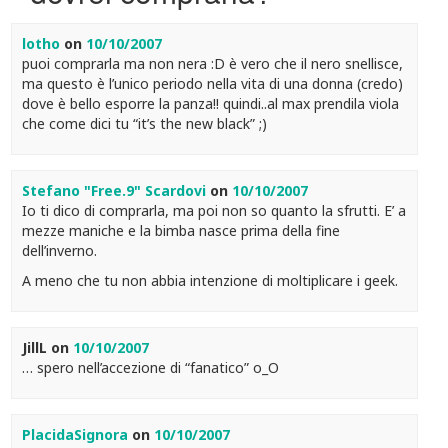
lotho
on
10/10/2007
puoi comprarla ma non nera :D è vero che il nero snellisce,
ma questo è l’unico periodo nella vita di una donna (credo)
dove è bello esporre la panza!! quindi..al max prendila viola
che come dici tu “it’s the new black” ;)
Stefano "Free.9" Scardovi
on
10/10/2007
Io ti dico di comprarla, ma poi non so quanto la sfrutti. E’ a
mezze maniche e la bimba nasce prima della fine
dell’inverno.
A meno che tu non abbia intenzione di moltiplicare i geek.
JillL
on
10/10/2007
… spero nell’accezione di “fanatico” o_O
PlacidaSignora
on
10/10/2007