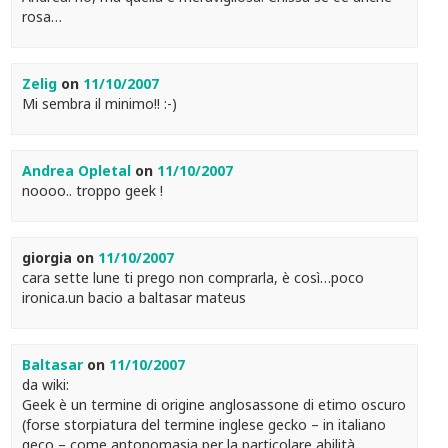
rosa…
Zelig
on
11/10/2007
Mi sembra il minimo!! :-)
Andrea Opletal
on
11/10/2007
noooo.. troppo geek !
giorgia
on
11/10/2007
cara sette lune ti prego non comprarla, è così…poco
ironica.un bacio a baltasar mateus
Baltasar
on
11/10/2007
da wiki:
Geek è un termine di origine anglosassone di etimo oscuro
(forse storpiatura del termine inglese gecko – in italiano
geco – come antonomasia per la particolare abilità