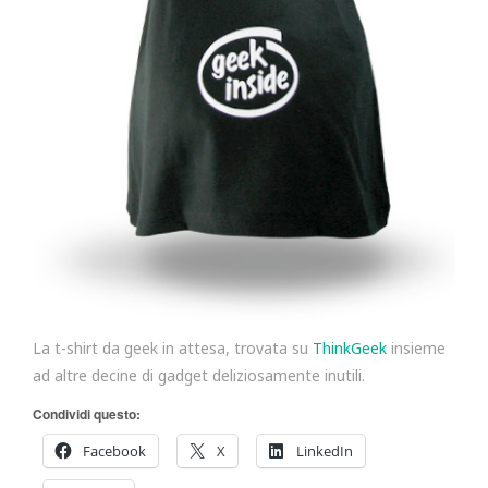
La t-shirt da geek in attesa, trovata su
ThinkGeek
insieme
ad altre decine di gadget deliziosamente inutili.
Condividi questo:
Facebook
X
LinkedIn