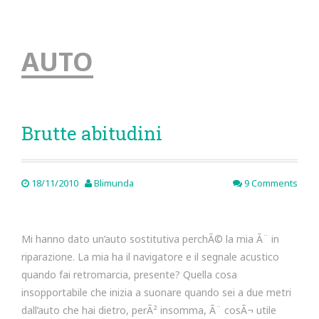
AUTO
Brutte abitudini
18/11/2010
Blimunda
9 Comments
Mi hanno dato un’auto sostitutiva perchÃ© la mia Ã¨ in
riparazione. La mia ha il navigatore e il segnale acustico
quando fai retromarcia, presente? Quella cosa
insopportabile che inizia a suonare quando sei a due metri
dall’auto che hai dietro, perÃ² insomma, Ã¨ cosÃ¬ utile