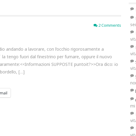
se
2 Comments
vi
dio andando a lavorare, con l’occhio rigorosamente a
vi
la tengo fuori dal finestrino per fumare, oppure il nuovo
chiaramente:<<Informazioni SUPPOSTE puntoit?>>Ora dico: io
vi
 bordello, […]
no
mail
mi
vi
vi