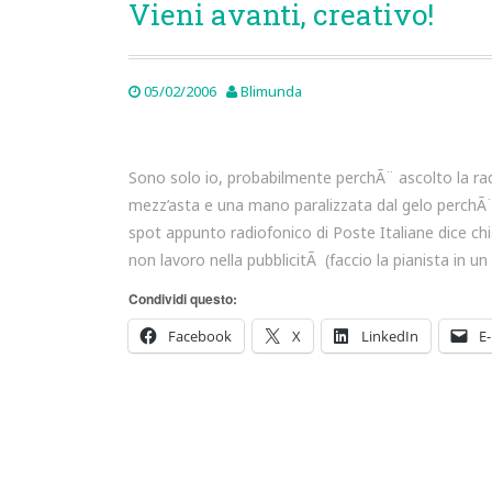
Vieni avanti, creativo!
05/02/2006
Blimunda
Sono solo io, probabilmente perchÃ¨ ascolto la ra
mezz’asta e una mano paralizzata dal gelo perchÃ¨ 
spot appunto radiofonico di Poste Italiane dice 
non lavoro nella pubblicitÃ (faccio la pianista in un
Condividi questo:
Facebook
X
LinkedIn
E-