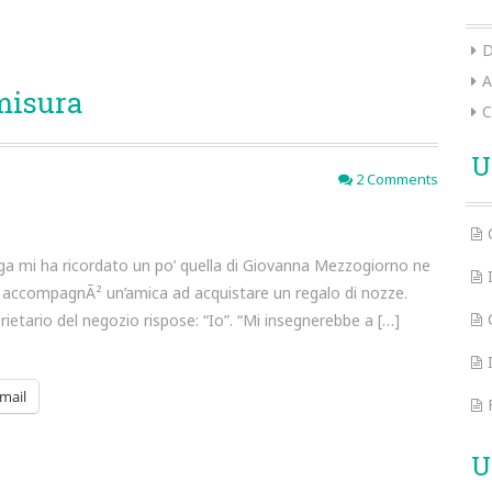
D
A
misura
C
U
2 Comments
aga mi ha ricordato un po’ quella di Giovanna Mezzogiorno ne
do accompagnÃ² un’amica ad acquistare un regalo di nozze.
proprietario del negozio rispose: “Io”. “Mi insegnerebbe a […]
mail
U