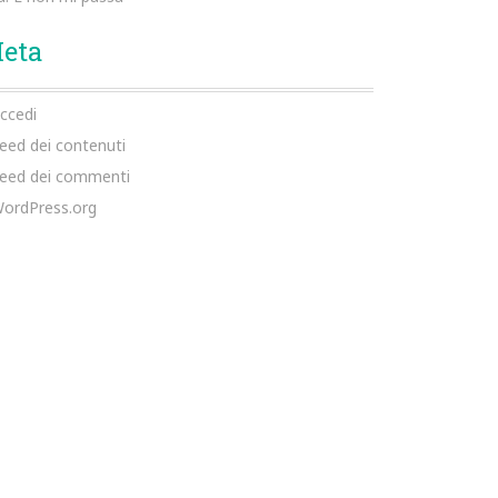
eta
ccedi
eed dei contenuti
eed dei commenti
ordPress.org