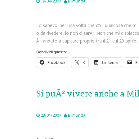
19/04/2007
Blimunda
Lo sapevo: per una volta che c’Ã¨ qualcosa che mi 
o da rivedere, io non ci sarÃ². Non che mi dispiacci
Ã¨ andato a capitare proprio tra il 21 e il 29 aprile
Condividi questo:
Facebook
X
LinkedIn
E-
Si puÃ² vivere anche a Mil
23/01/2007
Blimunda