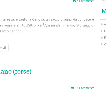
5 Comments
M
interessa, e tanto, a Genova, un sacco di amici da conoscere
A
a viaggiare eh: tutt’altro. PerÃ², rimanda rimanda, ‘sto viaggio
F
. Tanto per non […]
F
W
mail
ano (forse)
15 Comments