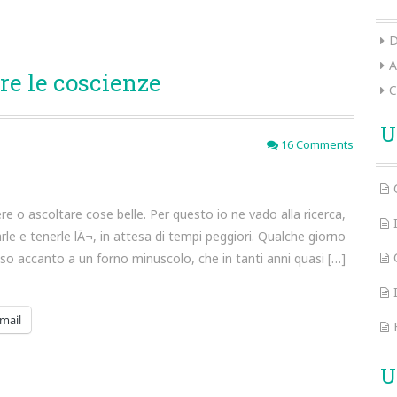
D
A
re le coscienze
C
U
16 Comments
re o ascoltare cose belle. Per questo io ne vado alla ricerca,
le e tenerle lÃ¬, in attesa di tempi peggiori. Qualche giorno
sso accanto a un forno minuscolo, che in tanti anni quasi […]
mail
U