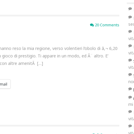
se
20 Comments
vi
hanno reso la mia regione, verso volentieri l’obolo di â‚¬ 6,20
vi
un gioco di prestigio. Ti appare in un modo, ed Ã¨ altro. E’
a con altre amenitÃ […]
vi
no
mail
mi
vi
vi