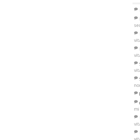
se
vi
vi
vi
no
mi
vi
vi