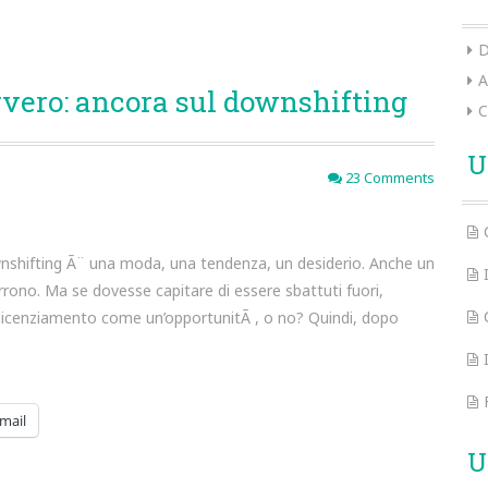
D
A
vvero: ancora sul downshifting
C
U
23 Comments
wnshifting Ã¨ una moda, una tendenza, un desiderio. Anche un
orrono. Ma se dovesse capitare di essere sbattuti fuori,
 licenziamento come un’opportunitÃ , o no? Quindi, dopo
mail
U