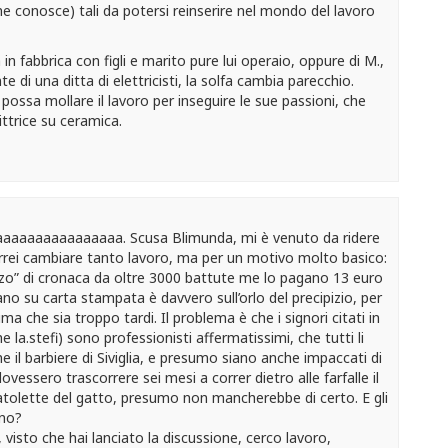
e conosce) tali da potersi reinserire nel mondo del lavoro
 in fabbrica con figli e marito pure lui operaio, oppure di M.,
 di una ditta di elettricisti, la solfa cambia parecchio.
ossa mollare il lavoro per inseguire le sue passioni, che
ittrice su ceramica.
aaaaaaaaaaaaaaa. Scusa Blimunda, mi è venuto da ridere
orrei cambiare tanto lavoro, ma per un motivo molto basico:
o” di cronaca da oltre 3000 battute me lo pagano 13 euro
iano su carta stampata è davvero sull’orlo del precipizio, per
a che sia troppo tardi. Il problema è che i signori citati in
la.stefi) sono professionisti affermatissimi, che tutti li
e il barbiere di Siviglia, e presumo siano anche impaccati di
ovessero trascorrere sei mesi a correr dietro alle farfalle il
catolette del gatto, presumo non mancherebbe di certo. E gli
nno?
visto che hai lanciato la discussione, cerco lavoro,