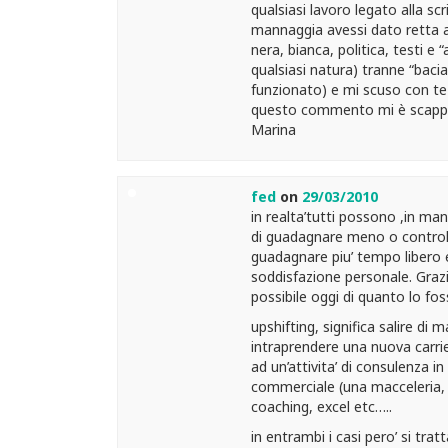
qualsiasi lavoro legato alla sc
mannaggia avessi dato retta 
nera, bianca, politica, testi e
qualsiasi natura) tranne “bacia
funzionato) e mi scuso con te
questo commento mi è scappa
Marina
fed
on
29/03/2010
in realta’tutti possono ,in man
di guadagnare meno o controll
guadagnare piu’ tempo libero 
soddisfazione personale. Grazie
possibile oggi di quanto lo fos
upshifting, significa salire di m
intraprendere una nuova carri
ad un’attivita’ di consulenza in
commerciale (una macceleria, 
coaching, excel etc…..
in entrambi i casi pero’ si trat