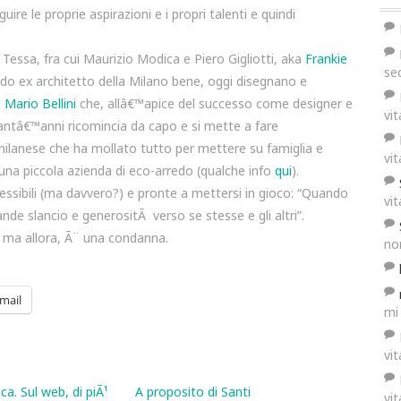
uire le proprie aspirazioni e i propri talenti e quindi
a Tessa, fra cui Maurizio Modica e Piero Gigliotti, aka
Frankie
se
ondo ex architetto della Milano bene, oggi disegnano e
O
Mario Bellini
che, allâ€™apice del successo come designer e
vi
antâ€™anni ricomincia da capo e si mette a fare
 milanese che ha mollato tutto per mettere su famiglia e
vi
una piccola azienda di eco-arredo (qualche info
qui
).
flessibili (ma davvero?) e pronte a mettersi in gioco: “Quando
vi
nde slancio e generositÃ verso se stesse e gli altri”.
 ma allora, Ã¨ una condanna.
no
mail
mi
vi
a. Sul web, di piÃ¹
A proposito di Santi
vi