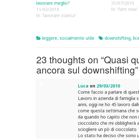
lavorare meglio?
21/07/2010
11/02/2010
In "fatti miei"
In "lavorare stanca"
leggere
,
socialmente utile
downshifting
,
lic
23 thoughts on “
Quasi qu
ancora sul downshifting
”
Luca
on
29/03/2010
Come faccio a parlare di que
Lavoro in azienda di famiglia 
anni, oggi ne ho 45 lavoro dall
come questa settimana che son
da quando ho capito che non m
cioccolato che mi obbligherà a
sciogliere un pò di cioccolato
Lo stato ha deciso che sono u