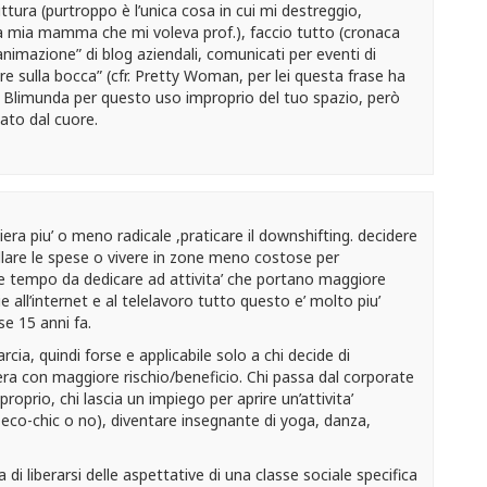
rittura (purtroppo è l’unica cosa in cui mi destreggio,
a mia mamma che mi voleva prof.), faccio tutto (cronaca
 “animazione” di blog aziendali, comunicati per eventi di
re sulla bocca” (cfr. Pretty Woman, per lei questa frase ha
 Blimunda per questo uso improprio del tuo spazio, però
to dal cuore.
iera piu’ o meno radicale ,praticare il downshifting. decidere
are le spese o vivere in zone meno costose per
e tempo da dedicare ad attivita’ che portano maggiore
 all’internet e al telelavoro tutto questo e’ molto piu’
se 15 anni fa.
arcia, quindi forse e applicabile solo a chi decide di
era con maggiore rischio/beneficio. Chi passa dal corporate
 proprio, chi lascia un impiego per aprire un’attivita’
eco-chic o no), diventare insegnante di yoga, danza,
ta di liberarsi delle aspettative di una classe sociale specifica