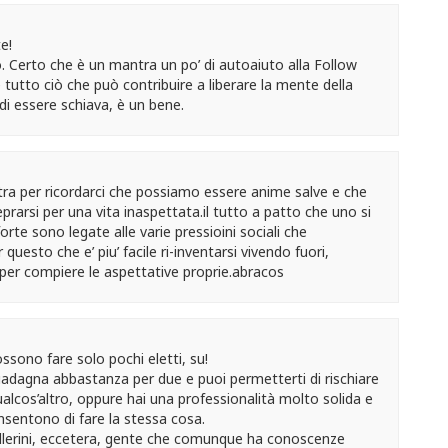
e!
nto. Certo che è un mantra un po’ di autoaiuto alla Follow
 tutto ciò che può contribuire a liberare la mente della
di essere schiava, è un bene.
ra per ricordarci che possiamo essere anime salve e che
prarsi per una vita inaspettata.il tutto a patto che uno si
orte sono legate alle varie pressioini sociali che
esto che e’ piu’ facile ri-inventarsi vivendo fuori,
i per compiere le aspettative proprie.abracos
ssono fare solo pochi eletti, su!
adagna abbastanza per due e puoi permetterti di rischiare
ualcos’altro, oppure hai una professionalità molto solida e
onsentono di fare la stessa cosa.
ballerini, eccetera, gente che comunque ha conoscenze