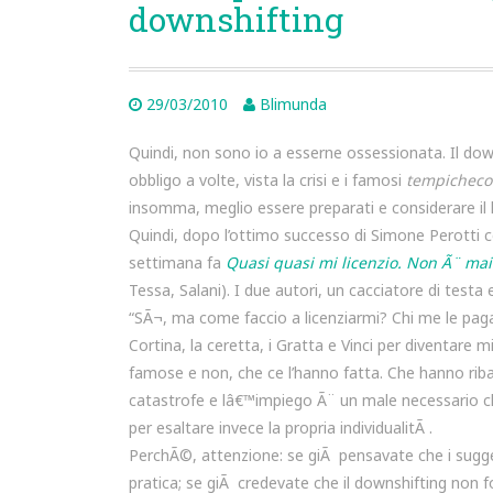
downshifting
29/03/2010
Blimunda
Quindi, non sono io a esserne ossessionata. Il do
obbligo a volte, vista la crisi e i famosi
tempicheco
insomma, meglio essere preparati e considerare il
Quindi, dopo l’ottimo successo di Simone Perotti c
settimana fa
Quasi quasi mi licenzio. Non Ã¨ mai
Tessa, Salani). I due autori, un cacciatore di testa
“SÃ¬, ma come faccio a licenziarmi? Chi me le paga, 
Cortina, la ceretta, i Gratta e Vinci per diventare
famose e non, che ce l’hanno fatta. Che hanno riba
catastrofe e lâ€™impiego Ã¨ un male necessario c
per esaltare invece la propria individualitÃ .
PerchÃ©, attenzione: se giÃ pensavate che i sugger
pratica; se giÃ credevate che il downshifting non f