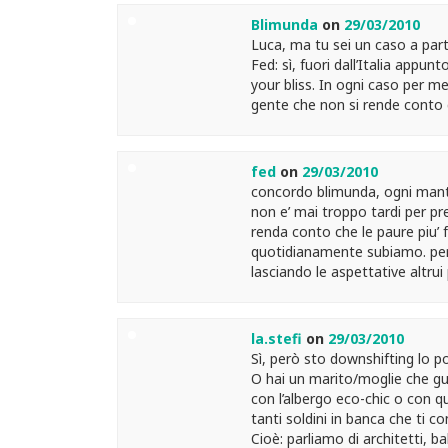
Blimunda
on
29/03/2010
Luca, ma tu sei un caso a part
Fed: sì, fuori dall’Italia appu
your bliss. In ogni caso per me
gente che non si rende conto 
fed
on
29/03/2010
concordo blimunda, ogni mant
non e’ mai troppo tardi per pre
renda conto che le paure piu’ f
quotidianamente subiamo. per qu
lasciando le aspettative altru
la.stefi
on
29/03/2010
Sì, però sto downshifting lo po
O hai un marito/moglie che gu
con l’albergo eco-chic o con q
tanti soldini in banca che ti c
Cioè: parliamo di architetti, 