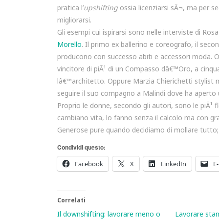
pratica l’
upshifting
ossia licenziarsi sÃ¬, ma per seg
migliorarsi.
Gli esempi cui ispirarsi sono nelle interviste di Ros
Morello
. Il primo ex ballerino e coreografo, il sec
producono con successo abiti e accessori moda. 
vincitore di piÃ¹ di un Compasso dâ€™Oro, a cinqu
lâ€™architetto. Oppure Marzia Chierichetti stylist
seguire il suo compagno a Malindi dove ha aperto 
Proprio le donne, secondo gli autori, sono le piÃ¹ 
cambiano vita, lo fanno senza il calcolo ma con gra
Generose pure quando decidiamo di mollare tutto;
Condividi questo:
Facebook
X
LinkedIn
E-
Correlati
Il downshifting: lavorare meno o
Lavorare stanc