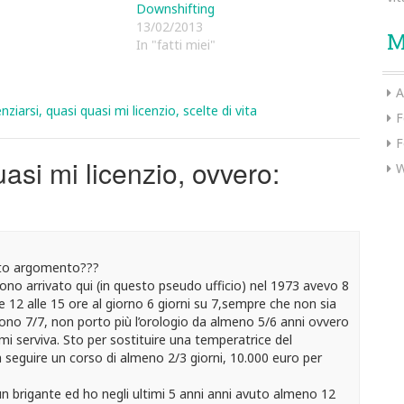
Downshifting
13/02/2013
M
In "fatti miei"
A
enziarsi
,
quasi quasi mi licenzio
,
scelte di vita
F
F
asi mi licenzio, ovvero:
W
sto argomento???
sono arrivato qui (in questo pseudo ufficio) nel 1973 avevo 8
e 12 alle 15 ore al giorno 6 giorni su 7,sempre che non sia
o 7/7, non porto più l’orologio da almeno 5/6 anni ovvero
i serviva. Sto per sostituire una temperatrice del
 seguire un corso di almeno 2/3 giorni, 10.000 euro per
n brigante ed ho negli ultimi 5 anni anni avuto almeno 12