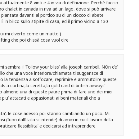
i attualmente 8 vinti e 4 in via di definizione. Perchè faccio
o chalet in canada in riva ad un lago, dove si può arrivare
e piantata davanti al portico su di un ciocco di abete
 in bilico sullo stipite di casa, ed il primo vicino a 130
qui mi diverto come un matto:)
ting che poi chissà cosa vuol dire
i sembra il ‘Follow your bliss’ alla joseph cambell. NOn c’e’
llo che una voce interiore/chiamata ti suggerisce di
o la tendenza a soffocare, reprimire e ammutolire queste
s a cortina,la ceretta,la gold card di british airways’
o almeno una di queste paure prima di fare uno dei miei
piu’ attacati e appasionati ai beni materiali che a
ilita’, le cose adesso poi stanno cambiando un poco. Mi
fuori dall’italia si intende) di amici in cui il lavoro della
aticare flessibilita’ e dedicarsi ad intraprendere.