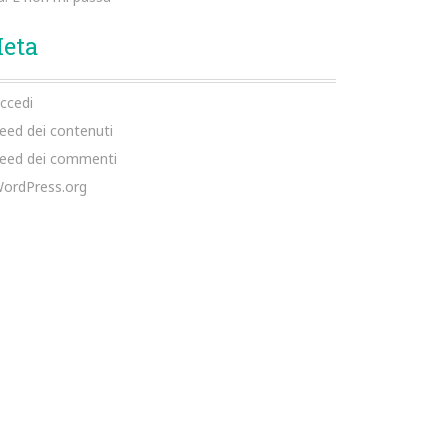
eta
ccedi
eed dei contenuti
eed dei commenti
ordPress.org