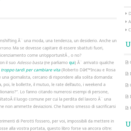
D
A
C
wnshifting Ã¨ una moda, una tendenza, un desiderio. Anche un
U
rrono
. Ma se dovesse capitare di essere sbattuti fuori,
 licenziamento come un’opportunitÃ , o no?
on il suo
Adesso basta
(ne parliamo
qui
) Ã¨ arrivato qualche
 troppo tardi per cambiare vita
(Roberto Dâ€™Incau e Rosa
 e una giornalista, cercano di rispondere alla solita domanda:
poi, le bollette, il mutuo, le rate dell’auto, i weekend a
 milionario?”. Lo fanno citando numerosi esempi di persone,
ltatoÂ il luogo comune per cui la perdita del lavoro Ã¨ una
he non ammette deviazioni. Che hanno smesso di sacrificarsi
imenti di Perotti fossero, per voi, impossibili da mettere in
U
osse alla vostra portata, questo libro forse va ancora oltre: