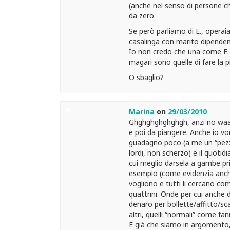
(anche nel senso di persone ch
da zero.
Se però parliamo di E., operaia
casalinga con marito dipendente
Io non credo che una come E. p
magari sono quelle di fare la p
O sbaglio?
Marina
on
29/03/2010
Ghghghghghghgh, anzi no waa
e poi da piangere. Anche io v
guadagno poco (a me un “pezz
lordi, non scherzo) e il quotid
cui meglio darsela a gambe prim
esempio (come evidenzia anche 
vogliono e tutti li cercano com
quattrini. Onde per cui anche d
denaro per bollette/affitto/s
altri, quelli “normali” come fa
E già che siamo in argomento, 