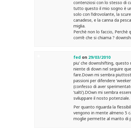
contenziosi con lo stesso di cu
tutto questo il mio sogno è un
solo con l’idrovolante, la scur
canadese, e la canna da pesca lì
miglia.
Perchè non lo faccio, Perchè 
com’è che si chiama ? downshif
fed
on
29/03/2010
piu’ che downshifting, questo m
niente di down nel seguire que
fare.Down mi sembra piuttost
passioni per difendere ‘weekend
(confesso di aver sperimentat
‘salti’).DOwn mi sembra essere 
sviluppare il nosto potenziale.
Per quanto riguarda la flessib
vengono in mente almeno 5 casi (
moglie permette al marito di pr