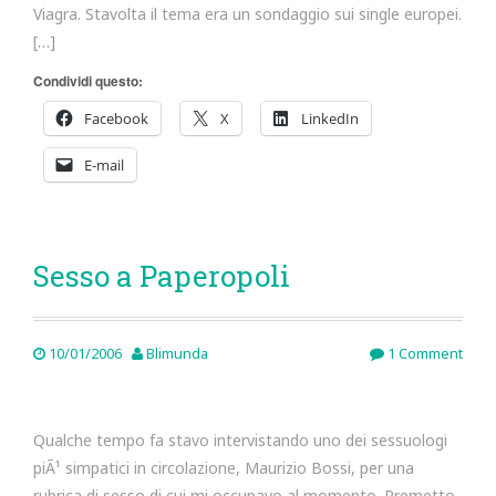
Viagra. Stavolta il tema era un sondaggio sui single europei.
[…]
Condividi questo:
Facebook
X
LinkedIn
E-mail
Sesso a Paperopoli
10/01/2006
Blimunda
1 Comment
Qualche tempo fa stavo intervistando uno dei sessuologi
piÃ¹ simpatici in circolazione, Maurizio Bossi, per una
rubrica di sesso di cui mi occupavo al momento. Premetto