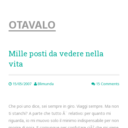
OTAVALO
Mille posti da vedere nella
vita
15/05/2007
Blimunda
15 Comments
Che poi uno dice, sei sempre in giro. Viaggi sempre. Ma non
ti stanchi? A parte che tutto Ã¨ relativo: per quanto mi
riguarda, io mi muovo solo il minimo indispensabile per non
morire di noia. E comunque per confutare ciÃ² che mi viene