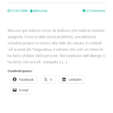
31/07/2006
Blimunda
2 Comments
Rieccoci qui! Adesso scrivo da BaÃ±os (che bella la tastiera
spagnola, trovo la tilde senza problemi), una deliziosa
cittadina proprio in mezzo alla Valle dei vulcani. In realtaÂ
´eÂ´ai piedi del Tungurahua, il vulcano che solo un mese fa
ha fatto sfollare 3000 persone. Ma il padrone dell`albergo ci
ha detto che ora eÂ´ tranquillo e […]
Condividi questo:
Facebook
X
LinkedIn
E-mail