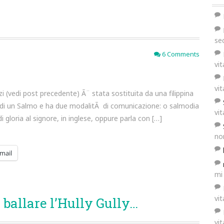
se
6 Comments
vi
vi
 (vedi post precedente) Ã¨ stata sostituita da una filippina
to di un Salmo e ha due modalitÃ di comunicazione: o salmodia
vi
gloria al signore, in inglese, oppure parla con […]
no
mail
mi
vi
ballare l’Hully Gully…
vi