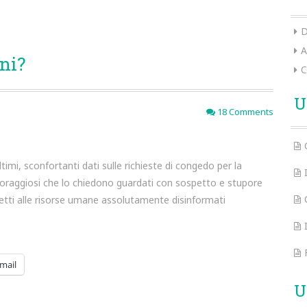
D
A
ani?
C
U
18 Comments
mi, sconfortanti dati sulle richieste di congedo per la
i coraggiosi che lo chiedono guardati con sospetto e stupore
ddetti alle risorse umane assolutamente disinformati
mail
U