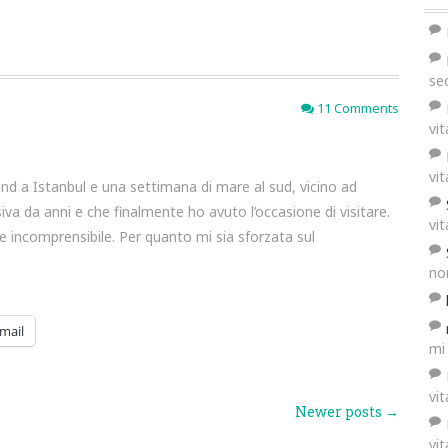
se
11 Comments
vi
vi
kend a Istanbul e una settimana di mare al sud, vicino ad
iva da anni e che finalmente ho avuto l’occasione di visitare.
vi
e incomprensibile. Per quanto mi sia sforzata sul
no
mail
mi
vi
Newer posts
→
vi