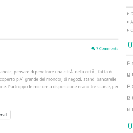
D
A
C
U
7 Comments
olic, pensare di penetrare una cittÃ nella cittÃ , fatta di
 coperto piÃ¹ grande del mondo!) di negozi, stand, bancarelle
ine. Purtroppo le mie ore a disposizione erano tre scarse, per
mail
U