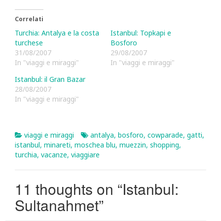
Correlati
Turchia: Antalya e la costa
Istanbul: Topkapi e
turchese
Bosforo
31/08/2007
29/08/2007
In "viaggi e miraggi"
In "viaggi e miraggi"
Istanbul: il Gran Bazar
28/08/2007
In "viaggi e miraggi"
viaggi e miraggi
antalya
,
bosforo
,
cowparade
,
gatti
,
istanbul
,
minareti
,
moschea blu
,
muezzin
,
shopping
,
turchia
,
vacanze
,
viaggiare
11 thoughts on “
Istanbul:
Sultanahmet
”