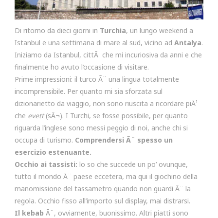
Di ritorno da dieci giorni in
Turchia
, un lungo weekend a
Istanbul e una settimana di mare al sud, vicino ad
Antalya
.
Iniziamo da Istanbul, cittÃ che mi incuriosiva da anni e che
finalmente ho avuto l’occasione di visitare.
Prime impressioni: il turco Ã¨ una lingua totalmente
incomprensibile. Per quanto mi sia sforzata sul
dizionarietto da viaggio, non sono riuscita a ricordare piÃ¹
che
evett
(sÃ¬). I Turchi, se fosse possibile, per quanto
riguarda l’inglese sono messi peggio di noi, anche chi si
occupa di turismo.
Comprendersi Ã¨ spesso un
esercizio estenuante.
Occhio ai tassisti:
lo so che succede un po’ ovunque,
tutto il mondo Ã¨ paese eccetera, ma qui il giochino della
manomissione del tassametro quando non guardi Ã¨ la
regola. Occhio fisso all’importo sul display, mai distrarsi.
Il
kebab
Ã¨, ovviamente, buonissimo. Altri piatti sono