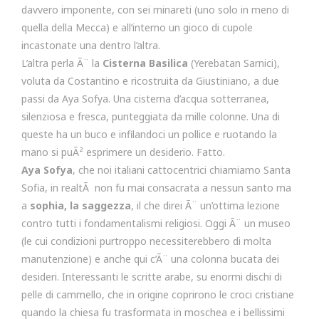
davvero imponente, con sei minareti (uno solo in meno di
quella della Mecca) e all’interno un gioco di cupole
incastonate una dentro l’altra.
L’altra perla Ã¨ la
Cisterna Basilica
(Yerebatan Sarnici),
voluta da Costantino e ricostruita da Giustiniano, a due
passi da Aya Sofya. Una cisterna d’acqua sotterranea,
silenziosa e fresca, punteggiata da mille colonne. Una di
queste ha un buco e infilandoci un pollice e ruotando la
mano si puÃ² esprimere un desiderio. Fatto.
Aya Sofya
, che noi italiani cattocentrici chiamiamo Santa
Sofia, in realtÃ non fu mai consacrata a nessun santo ma
a
sophia, la saggezza
, il che direi Ã¨ un’ottima lezione
contro tutti i fondamentalismi religiosi. Oggi Ã¨ un museo
(le cui condizioni purtroppo necessiterebbero di molta
manutenzione) e anche qui c’Ã¨ una colonna bucata dei
desideri. Interessanti le scritte arabe, su enormi dischi di
pelle di cammello, che in origine coprirono le croci cristiane
quando la chiesa fu trasformata in moschea e i bellissimi