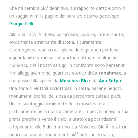
Che mi sembra piÃ¹ definitiva, sul rapporto gatto-uomo di
un saggio di mille pagine del peraltro ottimo
gattologo
Giorgio Celli
.
Allora la cittÃ Ã¨ bella, particolare, curiosa, interessante,
ovviamente straripante di storia, sicuramente
disomogenea, con scorci splendide e quartieri periferici
inguardabili o stradine che portano al mare ricolme di
rumenta
, che i nostri caruggi in confronto sono bentenuti.
Noi alloggiavamo nel quartiere storico di
Sultanahmet
, a
due passi dalla splendida
Moschea Blu
e da
Aya Sofya
.
Una zona di viottoli acciottolati in salita, bazar e negozi,
monumenti storici, deliziosa da percorrere tutta a piedi.
Unico svantaggio: il minareto della moschea era
praticamente nella nostra camera e il muezzin urlava la sua
prima preghiera verso il cielo, aiutato da potentissimi
altoparlanti, alle 5 del mattino. La Moschea Blu Ã¨ stata in
ogni caso uno dei monumenti piÃ¹ belli che ho visto,