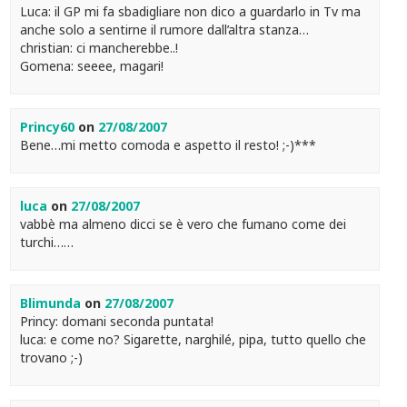
Luca: il GP mi fa sbadigliare non dico a guardarlo in Tv ma
anche solo a sentirne il rumore dall’altra stanza…
christian: ci mancherebbe..!
Gomena: seeee, magari!
Princy60
on
27/08/2007
Bene…mi metto comoda e aspetto il resto! ;-)***
luca
on
27/08/2007
vabbè ma almeno dicci se è vero che fumano come dei
turchi……
Blimunda
on
27/08/2007
Princy: domani seconda puntata!
luca: e come no? Sigarette, narghilé, pipa, tutto quello che
trovano ;-)