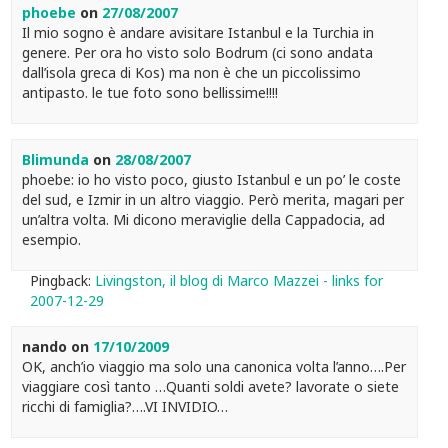
phoebe
on
27/08/2007
Il mio sogno è andare avisitare Istanbul e la Turchia in
genere. Per ora ho visto solo Bodrum (ci sono andata
dall’isola greca di Kos) ma non è che un piccolissimo
antipasto. le tue foto sono bellissime!!!!
Blimunda
on
28/08/2007
phoebe: io ho visto poco, giusto Istanbul e un po’ le coste
del sud, e Izmir in un altro viaggio. Però merita, magari per
un’altra volta. Mi dicono meraviglie della Cappadocia, ad
esempio.
Pingback:
Livingston, il blog di Marco Mazzei - links for
2007-12-29
nando
on
17/10/2009
OK, anch’io viaggio ma solo una canonica volta l’anno….Per
viaggiare così tanto …Quanti soldi avete? lavorate o siete
ricchi di famiglia?….VI INVIDIO…