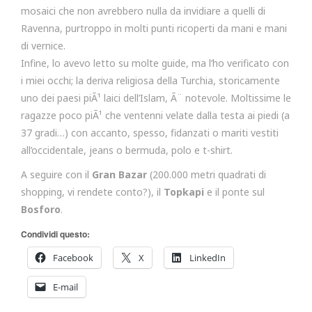
mosaici che non avrebbero nulla da invidiare a quelli di
Ravenna, purtroppo in molti punti ricoperti da mani e mani
di vernice.
Infine, lo avevo letto su molte guide, ma l’ho verificato con
i miei occhi; la deriva religiosa della Turchia, storicamente
uno dei paesi piÃ¹ laici dell’Islam, Ã¨ notevole. Moltissime le
ragazze poco piÃ¹ che ventenni velate dalla testa ai piedi (a
37 gradi…) con accanto, spesso, fidanzati o mariti vestiti
all’occidentale, jeans o bermuda, polo e t-shirt.
A seguire con il
Gran Bazar
(200.000 metri quadrati di
shopping, vi rendete conto?), il
Topkapi
e il ponte sul
Bosforo
.
Condividi questo:
Facebook
X
LinkedIn
E-mail