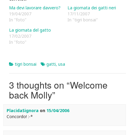
Ma devi lavorare davvero?
La giornata dei gatti neri
19/04/2007
17/11/2007
In "foto"
In "tigri bonsai"
La giornata del gatto
17/02/2007
In "foto"
tigri bonsai
gatti
,
usa
3 thoughts on “
Welcome
back Molly
”
PlacidaSignora
on
15/04/2006
Concordo! :-*