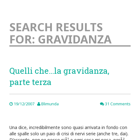
SEARCH RESULTS
FOR:
GRAVIDANZA
Quelli che…la gravidanza,
parte terza
19/12/2007
Blimunda
31 Comments
Una dice, incredibilmente sono quasi arrivata in fondo con
alle spalle solo un paio di crisi di nervi serie (anche tre, dai).
D’accordo, non ne posso piÃ¹ e ogni cosa mi pesa, perÃ²