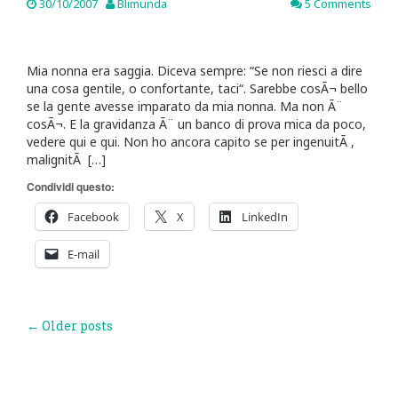
30/10/2007
Blimunda
5 Comments
Mia nonna era saggia. Diceva sempre: “Se non riesci a dire
una cosa gentile, o confortante, taci“. Sarebbe cosÃ¬ bello
se la gente avesse imparato da mia nonna. Ma non Ã¨
cosÃ¬. E la gravidanza Ã¨ un banco di prova mica da poco,
vedere qui e qui. Non ho ancora capito se per ingenuitÃ ,
malignitÃ […]
Condividi questo:
Facebook
X
LinkedIn
E-mail
Post
←
Older posts
navigation