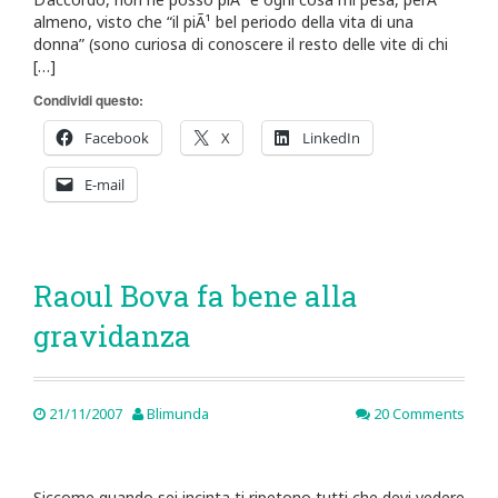
almeno, visto che “il piÃ¹ bel periodo della vita di una
donna” (sono curiosa di conoscere il resto delle vite di chi
[…]
Condividi questo:
Facebook
X
LinkedIn
E-mail
Raoul Bova fa bene alla
gravidanza
21/11/2007
Blimunda
20 Comments
Siccome quando sei incinta ti ripetono tutti che devi vedere