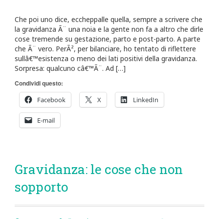
Che poi uno dice, eccheppalle quella, sempre a scrivere che
la gravidanza Ã¨ una noia e la gente non fa a altro che dirle
cose tremende su gestazione, parto e post-parto. A parte
che Ã¨ vero. PerÃ², per bilanciare, ho tentato di riflettere
sullâ€™esistenza o meno dei lati positivi della gravidanza.
Sorpresa: qualcuno câ€™Ã¨. Ad […]
Condividi questo:
Facebook
X
LinkedIn
E-mail
Gravidanza: le cose che non
sopporto