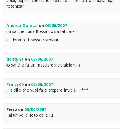
soldi, oppure che siano i soldi ad essere attratti dalla figa
fotonica?
Andrea Opletal
on
03/06/2007
mi sa che Luna Rossa dovrà faticare…..
e… intanto il sasso rotola!!!!
dontyna
on
03/06/2007
lo sai che fai un mestiere invidiabile?! :-)
Princy60
on
03/06/2007
….e dillo che vuoi farci crepare ‘invidia! ;-)***
Piero
on
03/06/2007
Fai un po’ di foto delle F.F. :-)