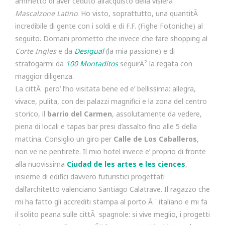
ammetto di aver ceduto all’acquisto della visiera
Mascalzone Latino
. Ho visto, soprattutto, una quantitÃ
incredibile di gente con i soldi e di F.F. (Fighe Fotoniche) al
seguito. Domani prometto che invece che fare shopping al
Corte Ingles
e da
Desigual
(la mia passione) e di
strafogarmi da
100 Montaditos
seguirÃ² la regata con
maggior diligenza.
La cittÃ pero’ l’ho visitata bene ed e’ bellissima: allegra,
vivace, pulita, con dei palazzi magnifici e la zona del centro
storico, il
barrio del Carmen
, assolutamente da vedere,
piena di locali e tapas bar presi d’assalto fino alle 5 della
mattina. Consiglio un giro per
Calle de Los Caballeros
,
non ve ne pentirete. Il mio hotel invece e’ proprio di fronte
alla nuovissima
Ciudad de les artes e les ciences
,
insieme di edifici davvero futuristici progettati
dall’architetto valenciano Santiago Calatrave. Il ragazzo che
mi ha fatto gli accrediti stampa al porto Ã¨ italiano e mi fa
il solito peana sulle cittÃ spagnole: si vive meglio, i progetti