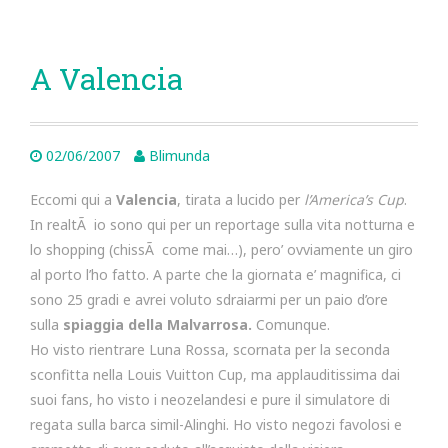
A Valencia
02/06/2007
Blimunda
Eccomi qui a
Valencia
, tirata a lucido per
l’America’s Cup
.
In realtÃ io sono qui per un reportage sulla vita notturna e
lo shopping (chissÃ come mai…), pero’ ovviamente un giro
al porto l’ho fatto. A parte che la giornata e’ magnifica, ci
sono 25 gradi e avrei voluto sdraiarmi per un paio d’ore
sulla
spiaggia della Malvarrosa.
Comunque.
Ho visto rientrare Luna Rossa, scornata per la seconda
sconfitta nella Louis Vuitton Cup, ma applauditissima dai
suoi fans, ho visto i neozelandesi e pure il simulatore di
regata sulla barca simil-Alinghi. Ho visto negozi favolosi e