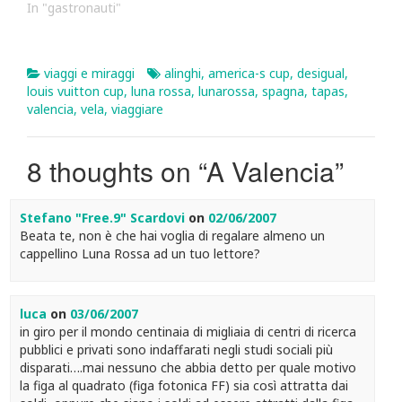
In "gastronauti"
viaggi e miraggi
alinghi
,
america-s cup
,
desigual
,
louis vuitton cup
,
luna rossa
,
lunarossa
,
spagna
,
tapas
,
valencia
,
vela
,
viaggiare
8 thoughts on “
A Valencia
”
Stefano "Free.9" Scardovi
on
02/06/2007
Beata te, non è che hai voglia di regalare almeno un
cappellino Luna Rossa ad un tuo lettore?
luca
on
03/06/2007
in giro per il mondo centinaia di migliaia di centri di ricerca
pubblici e privati sono indaffarati negli studi sociali più
disparati….mai nessuno che abbia detto per quale motivo
la figa al quadrato (figa fotonica FF) sia così attratta dai