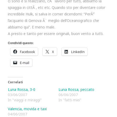
ci sono e si realizzano, c’Ã¨ lavoro per tutti, abbiamo la
spiaggia in cittÃ , etc etc. Quando sto per diventare color
incredibile Hulk, si salva in corner dicendomi: “PerÃ²
l’acquario di Genova Ã¨ meglio dell’Oceanografico che
abbiamo qui”. E meno male.
A presto e tanto per essere originali, buon vento a tutti.
Condividi questo:
Facebook
X
LinkedIn
E-mail
Correlati
Luna Rossa, 3-0
Luna Rossa, peccato
03/06/2007
06/06/2007
In "viaggi e miraggi"
In "fatti miei"
Valencia, movida e taxi
04/06/2007