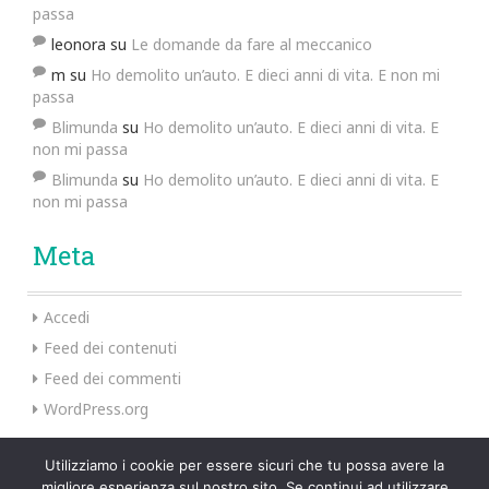
passa
leonora
su
Le domande da fare al meccanico
m
su
Ho demolito un’auto. E dieci anni di vita. E non mi
passa
Blimunda
su
Ho demolito un’auto. E dieci anni di vita. E
non mi passa
Blimunda
su
Ho demolito un’auto. E dieci anni di vita. E
non mi passa
Meta
Accedi
Feed dei contenuti
Feed dei commenti
WordPress.org
Utilizziamo i cookie per essere sicuri che tu possa avere la
migliore esperienza sul nostro sito. Se continui ad utilizzare