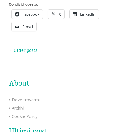
Condividi questo:
Facebook
X
LinkedIn
E-mail
Post
←
Older posts
navigation
About
Dove trovarmi
Archivi
Cookie Policy
Ultimi post