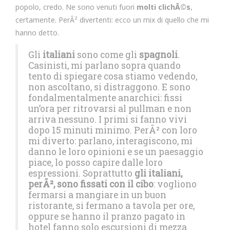
popolo, credo. Ne sono venuti fuori
molti clichÃ©s
,
certamente. PerÃ² divertenti: ecco un mix di quello che mi
hanno detto.
Gli
italiani
sono come gli
spagnoli
.
Casinisti, mi parlano sopra quando
tento di spiegare cosa stiamo vedendo,
non ascoltano, si distraggono. E sono
fondalmentalmente anarchici: fissi
un’ora per ritrovarsi al pullman e non
arriva nessuno. I primi si fanno vivi
dopo 15 minuti minimo. PerÃ² con loro
mi diverto: parlano, interagiscono, mi
danno le loro opinioni e se un paesaggio
piace, lo posso capire dalle loro
espressioni. Soprattutto
gli italiani,
perÃ², sono fissati con il cibo
: vogliono
fermarsi a mangiare in un buon
ristorante, si fermano a tavola per ore,
oppure se hanno il pranzo pagato in
hotel fanno solo escursioni di mezza