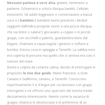
Nessuno parlava a voce alta
; gridare, nemmeno a
parlarne. Schiamazzi e schizzi d’acqua banditi. Cellulari
inesistenti. Gli adulti leggevano o conversavano a bassa
voce e
i bambini
(i bambini! Avete presente i decibel
raggiunti dall’italica progenie vicino a una pozza d’acqua,
che sia dolce o salata?) giocavano a coppie o in piccoli
gruppi, con secchielli e palette, guardandosi bene dal
litigare, chiamare a squarciagola i genitori o tuffarsi a
bomba. Stessa cosa in spiaggia a Tenerife. La sabbia nera
era coperta di persone ma quello che si sentiva era solo il
rumore del mare.
Beata e colpita da cotanta calma, decido di interrogare in
proposito
le mie due guide
, Maite francese, a Gran
Canaria e Guillermo, canario, a Tenerife. Conoscono
rispettivamente 5 e 4 lingue per cui lavorano con gruppi
eterogenei e mi offrono uno spaccato del turista medio
decisamente interessante. Niente come la vacanza di
gruppo chiarisce le idiosincrasie e le preferenze di un