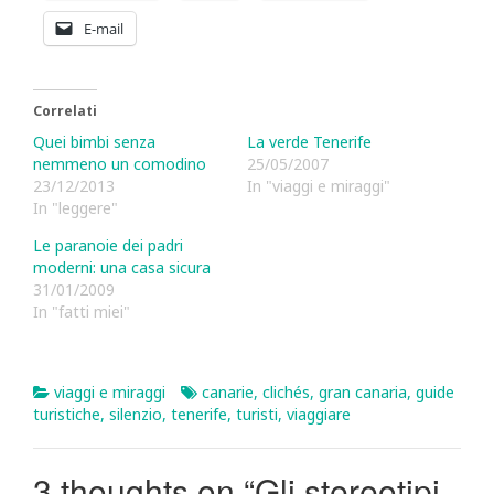
E-mail
Correlati
Quei bimbi senza
La verde Tenerife
nemmeno un comodino
25/05/2007
23/12/2013
In "viaggi e miraggi"
In "leggere"
Le paranoie dei padri
moderni: una casa sicura
31/01/2009
In "fatti miei"
viaggi e miraggi
canarie
,
clichés
,
gran canaria
,
guide
turistiche
,
silenzio
,
tenerife
,
turisti
,
viaggiare
3 thoughts on “
Gli stereotipi