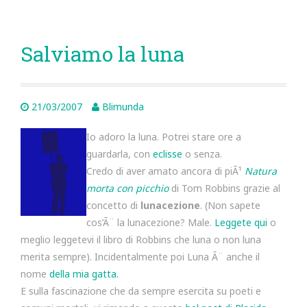
Salviamo la luna
21/03/2007
Blimunda
Io adoro la luna. Potrei stare ore a
guardarla, con
eclisse
o senza.
Credo di aver amato ancora di piÃ¹
Natura
morta con picchio
di Tom Robbins grazie al
concetto di
lunacezione
. (Non sapete
cos’Ã¨ la lunacezione? Male.
Leggete qui
o
meglio leggetevi il libro di Robbins che luna o non luna
merita sempre). Incidentalmente poi Luna Ã¨ anche il
nome
della mia gatta.
E sulla fascinazione che da sempre esercita su poeti e