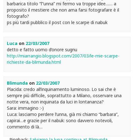
barbarica titolo “l”unna” mi fermo va troppe idee…… a
proposito il mestiere che non ama farsi fotografare è il
fotografo?
ps più tardi pubblico il post con le scarpe di nabuk
Luca
on
22/03/2007
detto e fatto uomo d’onore sugnu
http://miarrangio.blogspot.com/2007/03/le-mie-scarpe-
richieste-da-blimunda.html
Blimunda
on
22/03/2007
Placida: credo all’inquinamento luminoso. Lo sai che è
sempre più difficile, soprattutto a Milano, osservare una
notte vera, non inquinata da luci in lontananza?
Sara: immagino :-)
Luca: lasciamo perdere l’unna, già mi chiamo “barbara”,
capirai…e grazie per il nabuk: sono davvero notevoli,
commento di là…
Pingback:
Salviamo la luna continua at Blimunda