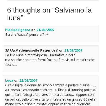
6 thoughts on “
Salviamo la
luna
”
PlacidaSignora
on
21/03/2007
E a che “causa” penserai? :-*
SARA/Mademoiselle Patience©
on
21/03/2007
La tua Luna è meravigliosa….l’iniziativa è bella
ma sai che non amo farmi fotografare visto il mestire che
faccio…
Luca
on
22/03/2007
Gira e rigira le donne finiscono sempre a parlare di luna ……
a Genova il calendario si chiamu u lùnaiu (il lunario) potresti
quindi farti fotografare versione calendario….. oppure con
un bell cappello universitario in testa ed un grosso 30 nella
mano titolo “l’una e trenta” oppure vestita da guerriera