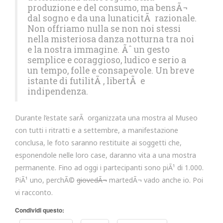
produzione e del consumo, ma bensÃ¬
dal sogno e da una lunaticitÃ razionale.
Non offriamo nulla se non noi stessi
nella misteriosa danza notturna tra noi
e la nostra immagine. Ãˆ un gesto
semplice e coraggioso, ludico e serio a
un tempo, folle e consapevole. Un breve
istante di futilitÃ , libertÃ e
indipendenza.
Durante l’estate sarÃ organizzata una mostra al Museo
con tutti i ritratti e a settembre, a manifestazione
conclusa, le foto saranno restituite ai soggetti che,
esponendole nelle loro case, daranno vita a una mostra
permanente. Fino ad oggi i partecipanti sono piÃ¹ di 1.000.
PiÃ¹ uno, perchÃ©
giovedÃ¬
martedÃ¬ vado anche io. Poi
vi racconto.
Condividi questo: