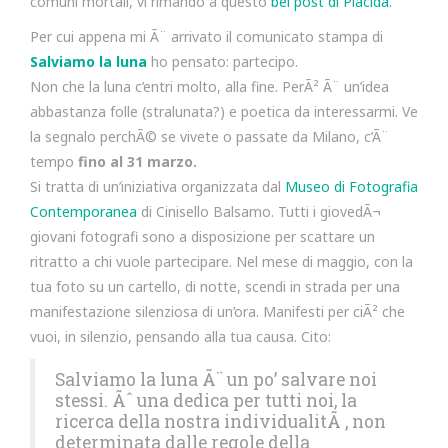
comuni mortali, vi rimando a questo
bel post di Placida.
Per cui appena mi Ã¨ arrivato il comunicato stampa di
Salviamo la luna
ho pensato: partecipo.
Non che la luna c’entri molto, alla fine. PerÃ² Ã¨ un’idea
abbastanza folle (stralunata?) e poetica da interessarmi. Ve
la segnalo perchÃ© se vivete o passate da Milano, c’Ã¨
tempo
fino al 31 marzo.
Si tratta di un’iniziativa organizzata dal
Museo di Fotografia
Contemporanea
di Cinisello Balsamo. Tutti i giovedÃ¬
giovani fotografi sono a disposizione per scattare un
ritratto a chi vuole partecipare. Nel mese di maggio, con la
tua foto su un cartello, di notte, scendi in strada per una
manifestazione silenziosa di un’ora. Manifesti per ciÃ² che
vuoi, in silenzio, pensando alla tua causa. Cito:
Salviamo la luna Ã¨ un po’ salvare noi
stessi. Ãˆ una dedica per tutti noi, la
ricerca della nostra individualitÃ , non
determinata dalle regole della