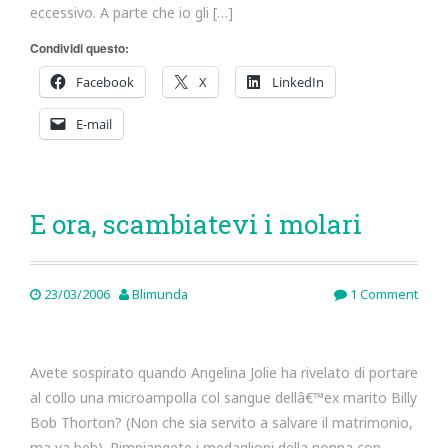
eccessivo. A parte che io gli […]
Condividi questo:
Facebook
X
LinkedIn
E-mail
E ora, scambiatevi i molari
23/03/2006
Blimunda
1 Comment
Avete sospirato quando Angelina Jolie ha rivelato di portare
al collo una microampolla col sangue dellâ€™ex marito Billy
Bob Thorton? (Non che sia servito a salvare il matrimonio,
ma va beh). Rimpiangete i medaglioni della nonna con