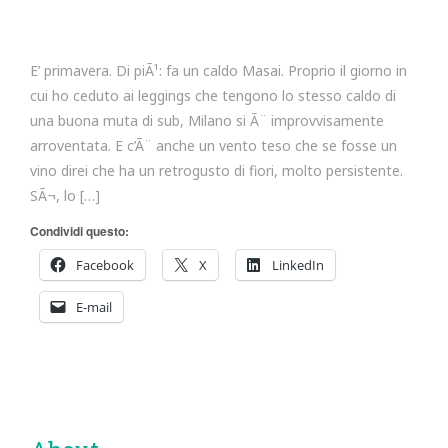
E’ primavera. Di piÃ¹: fa un caldo Masai. Proprio il giorno in
cui ho ceduto ai leggings che tengono lo stesso caldo di
una buona muta di sub, Milano si Ã¨ improvvisamente
arroventata. E c’Ã¨ anche un vento teso che se fosse un
vino direi che ha un retrogusto di fiori, molto persistente.
SÃ¬, lo […]
Condividi questo:
Facebook
X
LinkedIn
E-mail