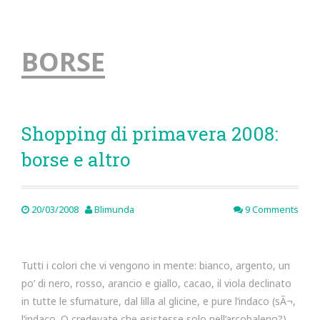
BORSE
Shopping di primavera 2008:
borse e altro
20/03/2008
Blimunda
9 Comments
Tutti i colori che vi vengono in mente: bianco, argento, un
po’ di nero, rosso, arancio e giallo, cacao, il viola declinato
in tutte le sfumature, dal lilla al glicine, e pure l’indaco (sÃ¬,
l’indaco. O credevate che esistesse solo nell’arcobaleno?).