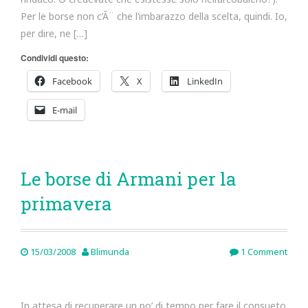
Per le borse non c’Ã¨ che l’imbarazzo della scelta, quindi. Io,
per dire, ne […]
Condividi questo:
Facebook
X
LinkedIn
E-mail
Le borse di Armani per la
primavera
15/03/2008
Blimunda
1 Comment
In attesa di recuperare un po’ di tempo per fare il consueto