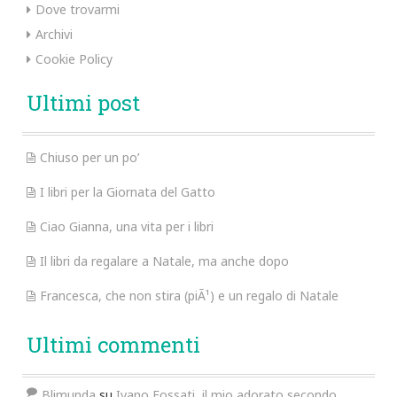
Dove trovarmi
Archivi
Cookie Policy
Ultimi post
Chiuso per un po’
I libri per la Giornata del Gatto
Ciao Gianna, una vita per i libri
Il libri da regalare a Natale, ma anche dopo
Francesca, che non stira (piÃ¹) e un regalo di Natale
Ultimi commenti
Blimunda
su
Ivano Fossati, il mio adorato secondo