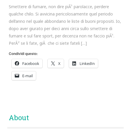
Smettere di fumare, non dire piÃ¹ parolacce, perdere
qualche chilo. Si avvicina pericolosamente quel periodo
dell’anno nel quale abbondano le liste di buoni propositi. Io,
dopo aver giurato per dieci anni circa sullo smettere di
fumare e sul fare sport, per decenza non ne faccio piÃ¹.
PerÃ² se li fate, giÃ che ci siete fateli […]
Condividi questo:
Facebook
X
LinkedIn
E-mail
About