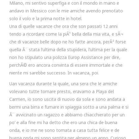
Milano, mi sentivo superfiga e con il mondo in mano e
andavo in Messico con le mie amiche avendo prenotato
solo il volo e la prima notte in hotel.
Una di quelle vacanze che ora che son passati 12 anni
tendo a ricordare come la piÃ¹ bella della mia vita, e sÃ¬
che di vacanze belle dopo ne ho fatte ancora, perÃ² forse
quella Ã¨ stata l’ultima della stupidera, l’ultima per la quale
non ho stipulato una polizza Europ Assistance per dire,
perchÃ© ero ancora convinta di essere immortale e che
niente mi sarebbe successo. In vacanza, poi.
Uan vacanza durante la quale, una sera che le amiche
volevano tutte tornare presto, eravamo a Playa del
Carmen, io sono uscita di nuovo da sola e sono andata a
bermi una birra e fumare in spiaggia sotto a una palma e si
Ã¨ avvicinato un ragazzo e abbiamo chiacchierato per un
po’ e alla fine mi ha detto che ero una chica de buena
onda, e io me ne sono tornata a casa tutta felice e de
buena onda mi sono sentita per almeno un anno. Curioso