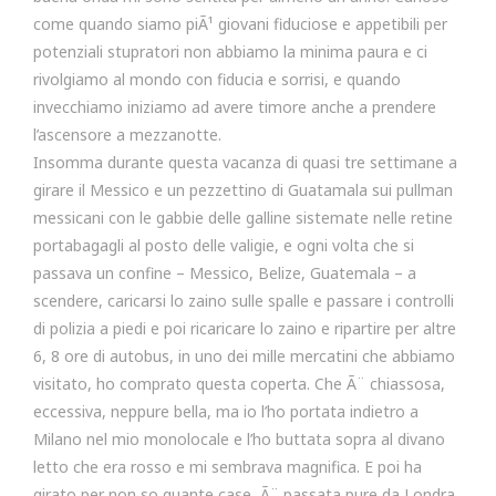
come quando siamo piÃ¹ giovani fiduciose e appetibili per
potenziali stupratori non abbiamo la minima paura e ci
rivolgiamo al mondo con fiducia e sorrisi, e quando
invecchiamo iniziamo ad avere timore anche a prendere
l’ascensore a mezzanotte.
Insomma durante questa vacanza di quasi tre settimane a
girare il Messico e un pezzettino di Guatamala sui pullman
messicani con le gabbie delle galline sistemate nelle retine
portabagagli al posto delle valigie, e ogni volta che si
passava un confine – Messico, Belize, Guatemala – a
scendere, caricarsi lo zaino sulle spalle e passare i controlli
di polizia a piedi e poi ricaricare lo zaino e ripartire per altre
6, 8 ore di autobus, in uno dei mille mercatini che abbiamo
visitato, ho comprato questa coperta. Che Ã¨ chiassosa,
eccessiva, neppure bella, ma io l’ho portata indietro a
Milano nel mio monolocale e l’ho buttata sopra al divano
letto che era rosso e mi sembrava magnifica. E poi ha
girato per non so quante case, Ã¨ passata pure da Londra