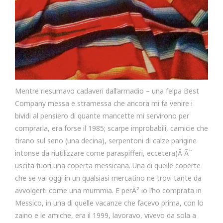
Mentre riesumavo cadaveri dall’armadio – una felpa Best
Company messa e stramessa che ancora mi fa venire i
bividi al pensiero di quante mancette mi servirono per
comprarla, era forse il 1985; scarpe improbabili, camicie che
tirano sul seno (una decina), serpentoni di calze parigine
intonse da riutilizzare come paraspifferi, eccetera)Â Ã¨
uscita fuori una coperta messicana. Una di quelle coperte
che se vai oggi in un qualsiasi mercatino ne trovi tante da
avvolgerti come una mummia. E perÃ² io l’ho comprata in
Messico, in una di quelle vacanze che facevo prima, con lo
zaino e le amiche, era il 1999, lavoravo, vivevo da sola a