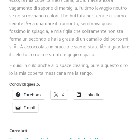
ecco, la mia coperta messicana, profumava ancora
vagamente di sapone di marsiglia, l’ultimo lavaggio neutro
se no si rovinano i colori. L’ho buttata per terra e ci siamo
sedute lÃ¬ a guardare il tramonto, sembrava quasi
fossimo in spiaggia, e mia figlia che solitamente non sta
ferma un secondo e ha la grazia di un camallo del porto mi
si Ã¨ Â accoccolata in braccio e siamo state lÃ¬ a guardare
il cielo tutto rosa e striato e grigio e giallo.
E quidi in culo anche allo space clearing, pure a questo giro
io la mia coperta messicana me la tengo.
Condividi questo:
Facebook
X
LinkedIn
E-mail
Correlati