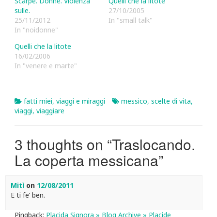
Scarpe. Donne. Violenza
Quelli che la litote
sulle.
27/10/2005
25/11/2012
In "small talk"
In "noidonne"
Quelli che la litote
16/02/2006
In "venere e marte"
fatti miei
,
viaggi e miraggi
messico
,
scelte di vita
,
viaggi
,
viaggiare
3 thoughts on “
Traslocando.
La coperta messicana
”
Mitì
on
12/08/2011
E ti fe’ ben.
Pingback:
Placida Signora » Blog Archive » Placide