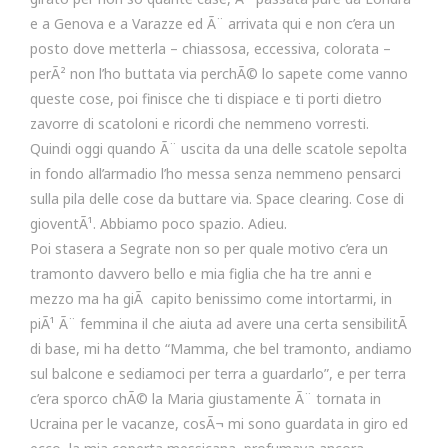
e a Genova e a Varazze ed Ã¨ arrivata qui e non c’era un
posto dove metterla – chiassosa, eccessiva, colorata –
perÃ² non l’ho buttata via perchÃ© lo sapete come vanno
queste cose, poi finisce che ti dispiace e ti porti dietro
zavorre di scatoloni e ricordi che nemmeno vorresti.
Quindi oggi quando Ã¨ uscita da una delle scatole sepolta
in fondo all’armadio l’ho messa senza nemmeno pensarci
sulla pila delle cose da buttare via. Space clearing. Cose di
gioventÃ¹. Abbiamo poco spazio. Adieu.
Poi stasera a Segrate non so per quale motivo c’era un
tramonto davvero bello e mia figlia che ha tre anni e
mezzo ma ha giÃ capito benissimo come intortarmi, in
piÃ¹ Ã¨ femmina il che aiuta ad avere una certa sensibilitÃ
di base, mi ha detto “Mamma, che bel tramonto, andiamo
sul balcone e sediamoci per terra a guardarlo”, e per terra
c’era sporco chÃ© la Maria giustamente Ã¨ tornata in
Ucraina per le vacanze, cosÃ¬ mi sono guardata in giro ed