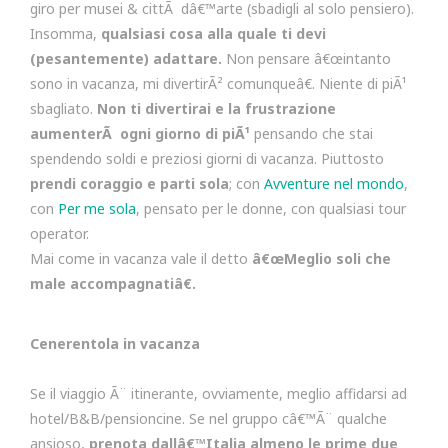
giro per musei & cittÃ dâ€™arte (sbadigli al solo pensiero).
Insomma,
qualsiasi cosa alla quale ti devi
(pesantemente) adattare.
Non pensare â€œintanto
sono in vacanza, mi divertirÃ² comunqueâ€. Niente di piÃ¹
sbagliato.
Non ti divertirai e la frustrazione
aumenterÃ ogni giorno di piÃ¹
pensando che stai
spendendo soldi e preziosi giorni di vacanza. Piuttosto
prendi coraggio e parti sola
; con
Avventure nel mondo
,
con
Per me sola
, pensato per le donne, con qualsiasi tour
operator.
Mai come in vacanza vale il detto
â€œMeglio soli che
male accompagnatiâ€.
Cenerentola in vacanza
Se il viaggio Ã¨ itinerante, ovviamente, meglio affidarsi ad
hotel/B&B/pensioncine. Se nel gruppo câ€™Ã¨ qualche
ansioso,
prenota dallâ€™Italia almeno le prime due