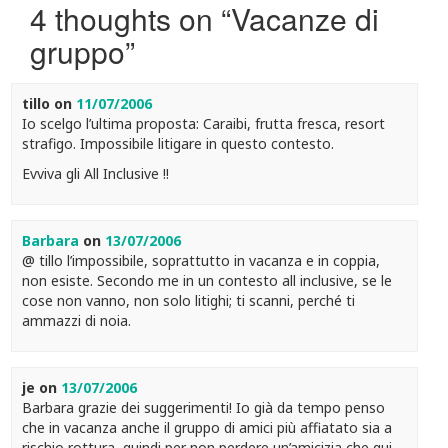
4 thoughts on “
Vacanze di
gruppo
”
tillo
on
11/07/2006
Io scelgo l’ultima proposta: Caraibi, frutta fresca, resort
strafigo. Impossibile litigare in questo contesto.
Evviva gli All Inclusive !!
Barbara
on
13/07/2006
@ tillo l’impossibile, soprattutto in vacanza e in coppia,
non esiste. Secondo me in un contesto all inclusive, se le
cose non vanno, non solo litighi; ti scanni, perché ti
ammazzi di noia.
je
on
13/07/2006
Barbara grazie dei suggerimenti! Io già da tempo penso
che in vacanza anche il gruppo di amici più affiatato sia a
rischio rottura, quindi per non perdere un’amicizia che qui