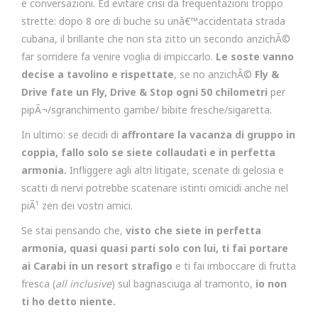
e conversazioni. Ed evitare crisi da frequentazioni troppo
strette: dopo 8 ore di buche su unâ€™accidentata strada
cubana, il brillante che non sta zitto un secondo anzichÃ©
far sorridere fa venire voglia di impiccarlo.
Le soste vanno
decise a tavolino e rispettate
, se no anzichÃ©
Fly &
Drive fate un Fly, Drive & Stop ogni 50 chilometri
per
pipÃ¬/sgranchimento gambe/ bibite fresche/sigaretta.
In ultimo: se decidi di
affrontare la vacanza di gruppo in
coppia, fallo solo se siete collaudati e in perfetta
armonia.
Infliggere agli altri litigate, scenate di gelosia e
scatti di nervi potrebbe scatenare istinti omicidi anche nel
piÃ¹ zen dei vostri amici.
Se stai pensando che,
visto che siete in perfetta
armonia, quasi quasi parti solo con lui, ti fai portare
ai Carabi in un resort strafigo
e ti fai imboccare di frutta
fresca (
all inclusive
) sul bagnasciuga al tramonto,
io non
ti ho detto niente.