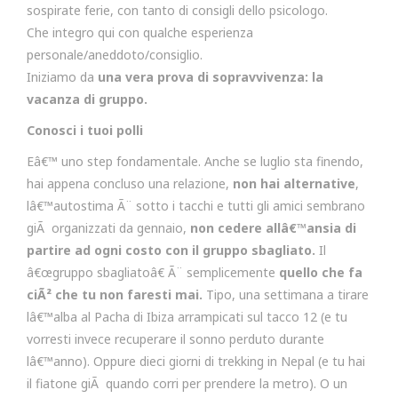
sospirate ferie, con tanto di consigli dello psicologo.
Che integro qui con qualche esperienza
personale/aneddoto/consiglio.
Iniziamo da
una vera prova di sopravvivenza: la
vacanza di gruppo.
Conosci i tuoi polli
Eâ€™ uno step fondamentale. Anche se luglio sta finendo,
hai appena concluso una relazione,
non hai alternative
,
lâ€™autostima Ã¨ sotto i tacchi e tutti gli amici sembrano
giÃ organizzati da gennaio,
non cedere allâ€™ansia di
partire ad ogni costo con il gruppo sbagliato.
Il
â€œgruppo sbagliatoâ€ Ã¨ semplicemente
quello che fa
ciÃ² che tu non faresti mai.
Tipo, una settimana a tirare
lâ€™alba al Pacha di Ibiza arrampicati sul tacco 12 (e tu
vorresti invece recuperare il sonno perduto durante
lâ€™anno). Oppure dieci giorni di trekking in Nepal (e tu hai
il fiatone giÃ quando corri per prendere la metro). O un