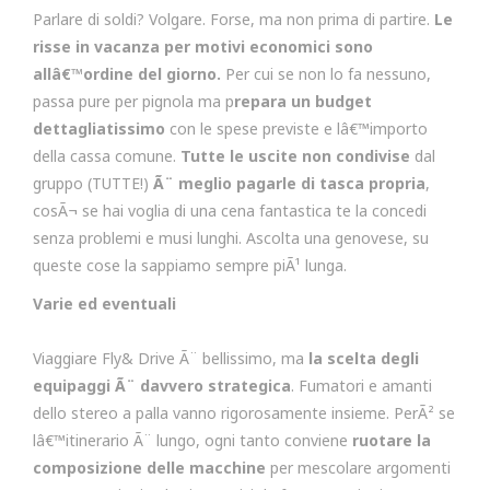
Parlare di soldi? Volgare. Forse, ma non prima di partire.
Le
risse in vacanza per motivi economici sono
allâ€™ordine del giorno.
Per cui se non lo fa nessuno,
passa pure per pignola ma p
repara un budget
dettagliatissimo
con le spese previste e lâ€™importo
della cassa comune.
Tutte le uscite non condivise
dal
gruppo (TUTTE!)
Ã¨ meglio pagarle di tasca propria
,
cosÃ¬ se hai voglia di una cena fantastica te la concedi
senza problemi e musi lunghi. Ascolta una genovese, su
queste cose la sappiamo sempre piÃ¹ lunga.
Varie ed eventuali
Viaggiare Fly& Drive Ã¨ bellissimo, ma
la scelta degli
equipaggi Ã¨ davvero strategica
. Fumatori e amanti
dello stereo a palla vanno rigorosamente insieme. PerÃ² se
lâ€™itinerario Ã¨ lungo, ogni tanto conviene
ruotare la
composizione delle macchine
per mescolare argomenti