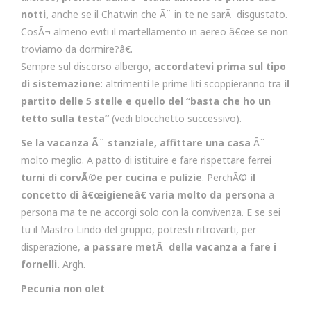
notti,
anche se il Chatwin che Ã¨ in te ne sarÃ disgustato.
CosÃ¬ almeno eviti il martellamento in aereo â€œe se non
troviamo da dormire?â€.
Sempre sul discorso albergo,
accordatevi prima sul tipo
di sistemazione
: altrimenti le prime liti scoppieranno tra
il
partito delle 5 stelle e quello del “basta che ho un
tetto sulla testa”
(vedi blocchetto successivo).
Se la vacanza Ã¨ stanziale, affittare una casa
Ã¨
molto meglio. A patto di istituire e fare rispettare ferrei
turni di corvÃ©e per cucina e pulizie
. PerchÃ©
il
concetto di â€œigieneâ€ varia molto da persona
a
persona ma te ne accorgi solo con la convivenza. E se sei
tu il Mastro Lindo del gruppo, potresti ritrovarti, per
disperazione,
a passare metÃ della vacanza a fare i
fornelli.
Argh.
Pecunia non olet