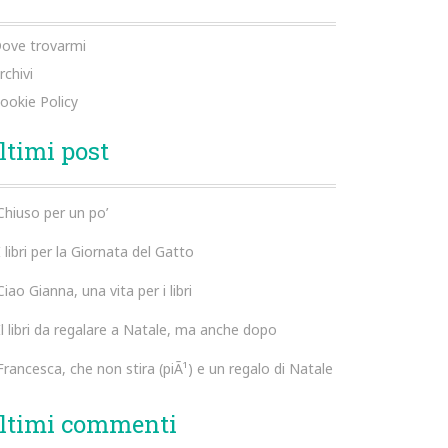
ove trovarmi
rchivi
ookie Policy
ltimi post
Chiuso per un po’
I libri per la Giornata del Gatto
Ciao Gianna, una vita per i libri
Il libri da regalare a Natale, ma anche dopo
Francesca, che non stira (piÃ¹) e un regalo di Natale
ltimi commenti