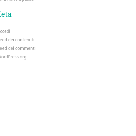
eta
ccedi
eed dei contenuti
eed dei commenti
ordPress.org