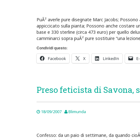
PuÃ² averle pure disegnate Marc Jacobs; Possono a
appiccicato sulla pianta; Possono anche costare uno
base e 330 sterline (circa 473 euro) per quello deluxe
camminarci sopra puÃ² pure sostituire “una lezione
Condividi questo:
Facebook
X
LinkedIn
E-
Preso feticista di Savona, 
18/09/2007
Blimunda
Confesso: da un paio di settimane, da quando cioÃ¨