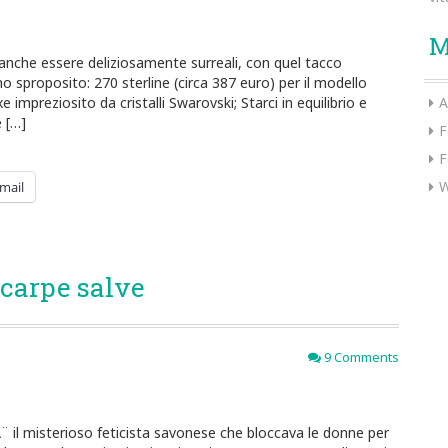
M
nche essere deliziosamente surreali, con quel tacco
 sproposito: 270 sterline (circa 387 euro) per il modello
 impreziosito da cristalli Swarovski; Starci in equilibrio e
A
 […]
F
F
W
mail
scarpe salve
9 Comments
 il misterioso feticista savonese che bloccava le donne per