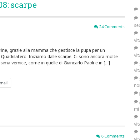
8: scarpe
se
24 Comments
vi
rine, grazie alla mamma che gestisce la pupa per un
vi
 Quadrilatero. Iniziamo dalle scarpe. Ci sono ancora molte
sima vernice, come in quelle di Giancarlo Paoli e in […]
vi
mail
no
mi
vi
6 Comments
vi