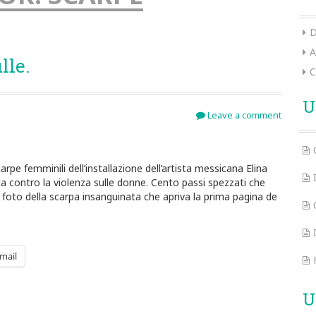
D
A
lle.
C
U
Leave a comment
rpe femminili dell’installazione dell’artista messicana Elina
 contro la violenza sulle donne. Cento passi spezzati che
foto della scarpa insanguinata che apriva la prima pagina de
mail
U