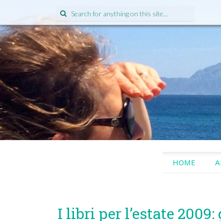
Search
for:
SKIP
HOME
A
TO
CONTENT
I libri per l’estate 2009: