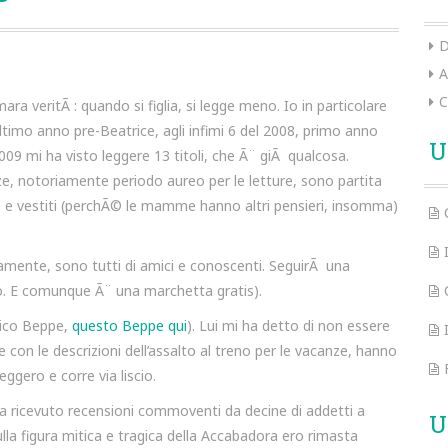
D
A
C
ra veritÃ : quando si figlia, si legge meno. Io in particolare
ltimo anno pre-Beatrice, agli infimi 6 del 2008, primo anno
U
09 mi ha visto leggere 13 titoli, che Ã¨ giÃ qualcosa.
, notoriamente periodo aureo per le letture, sono partita
pe e vestiti (perchÃ© le mamme hanno altri pensieri, insomma)
damente, sono tutti di amici e conoscenti. SeguirÃ una
cio. E comunque Ã¨ una marchetta gratis).
mico Beppe,
questo Beppe qui
). Lui mi ha detto di non essere
con le descrizioni dell’assalto al treno per le vacanze, hanno
ggero e corre via liscio.
ha ricevuto recensioni commoventi da decine di addetti a
U
ulla figura mitica e tragica della Accabadora ero rimasta