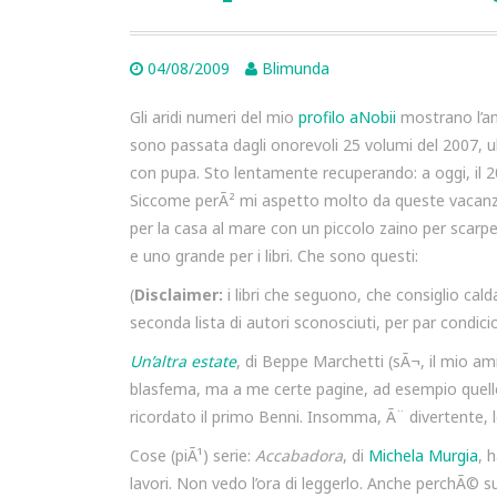
04/08/2009
Blimunda
Gli aridi numeri del mio
profilo aNobii
mostrano l’ama
sono passata dagli onorevoli 25 volumi del 2007, u
con pupa. Sto lentamente recuperando: a oggi, il 20
Siccome perÃ² mi aspetto molto da queste vacanze
per la casa al mare con un piccolo zaino per scar
e uno grande per i libri. Che sono questi:
(
Disclaimer:
i libri che seguono, che consiglio cal
seconda lista di autori sconosciuti, per par condi
Un’altra estate
, di Beppe Marchetti (sÃ¬, il mio a
blasfema, ma a me certe pagine, ad esempio quelle 
ricordato il primo Benni. Insomma, Ã¨ divertente, le
Cose (piÃ¹) serie:
Accabadora
, di
Michela Murgia
, 
lavori. Non vedo l’ora di leggerlo. Anche perchÃ© s