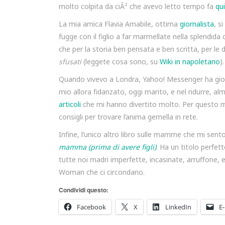
molto colpita da ciÃ² che avevo letto tempo fa
qui
La mia amica Flavia Amabile, ottima
giornalista
, s
fugge con il figlio a far marmellate nella splendida
che per la storia ben pensata e ben scritta, per le de
sfusati
(leggete cosa sono, su
Wiki in napoletano
).
Quando vivevo a Londra, Yahoo! Messenger ha gioca
mio allora fidanzato, oggi marito, e nel ridurre, alm
articoli
che mi hanno divertito molto. Per questo m
consigli per trovare l’anima gemella in rete.
Infine, l’unico altro libro sulle mamme che mi sento
mamma (prima di avere figli)
. Ha un titolo perfet
tutte noi madri imperfette, incasinate, arruffone,
Woman che ci circondano.
Condividi questo:
Facebook
X
LinkedIn
E-