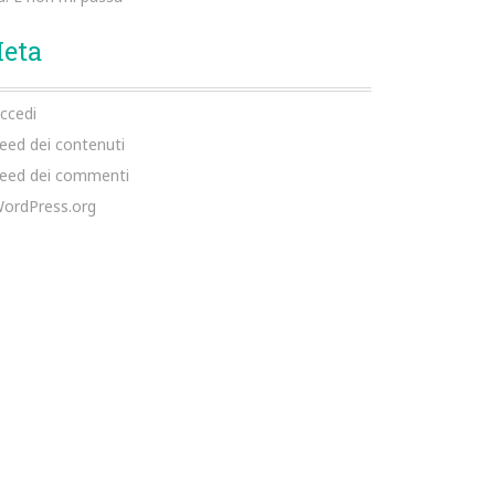
eta
ccedi
eed dei contenuti
eed dei commenti
ordPress.org