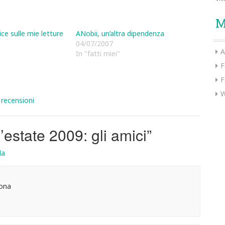
M
ce sulle mie letture
ANobii, un’altra dipendenza
04/07/2007
A
In "fatti miei"
F
F
W
,
recensioni
 l’estate 2009: gli amici
”
da
sona