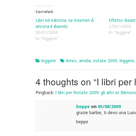
Correlati
Libri ed editoria: se internet Ã¨
Effetto-Beatri
ancora il diavolo
27/01/2009
30/01/2009
In "leggere"
In "leggere"
leggere
Amici
,
anobii
,
estate 2009
,
leggere
4 thoughts on “
I libri per
Pingback:
I libri per l’estate 2009: gli altri at Blimun
beppe
on
05/08/2009
grazie barbie, ti devo una Lui
beppe