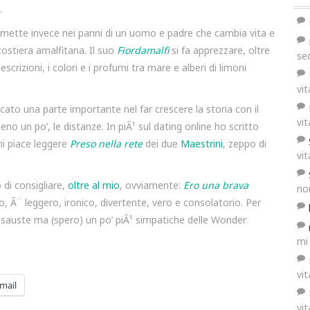
.
i mette invece nei panni di un uomo e padre che cambia vita e
 costiera amalfitana. Il suo
Fiordamalfi
si fa apprezzare, oltre
se
scrizioni, i colori e i profumi tra mare e alberi di limoni
vi
to una parte importante nel far crescere la storia con il
vi
eno un po’, le distanze. In piÃ¹ sul dating online ho scritto
i piace leggere
Preso nella rete
dei due
Maestrini
, zeppo di
vi
 di consigliare,
oltre al mio
, ovviamente:
Ero una brava
no
to, Ã¨ leggero, ironico, divertente, vero e consolatorio. Per
 esauste ma (spero) un po’ piÃ¹ simpatiche delle Wonder
mi
vi
mail
vi