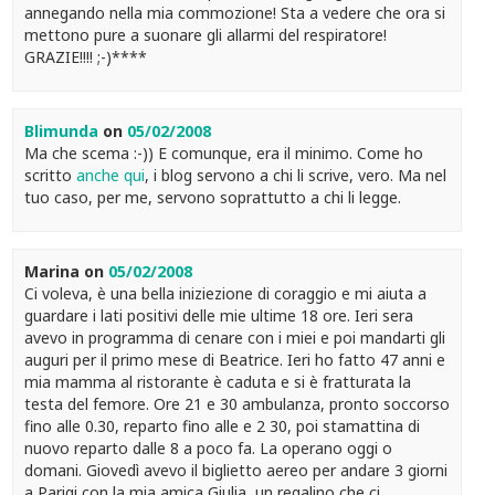
annegando nella mia commozione! Sta a vedere che ora si
mettono pure a suonare gli allarmi del respiratore!
GRAZIE!!!! ;-)****
Blimunda
on
05/02/2008
Ma che scema :-)) E comunque, era il minimo. Come ho
scritto
anche qui
, i blog servono a chi li scrive, vero. Ma nel
tuo caso, per me, servono soprattutto a chi li legge.
Marina
on
05/02/2008
Ci voleva, è una bella iniziezione di coraggio e mi aiuta a
guardare i lati positivi delle mie ultime 18 ore. Ieri sera
avevo in programma di cenare con i miei e poi mandarti gli
auguri per il primo mese di Beatrice. Ieri ho fatto 47 anni e
mia mamma al ristorante è caduta e si è fratturata la
testa del femore. Ore 21 e 30 ambulanza, pronto soccorso
fino alle 0.30, reparto fino alle e 2 30, poi stamattina di
nuovo reparto dalle 8 a poco fa. La operano oggi o
domani. Giovedì avevo il biglietto aereo per andare 3 giorni
a Parigi con la mia amica Giulia, un regalino che ci