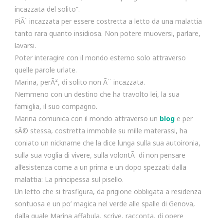
incazzata del solito”.
PiÃ¹ incazzata per essere costretta a letto da una malattia
tanto rara quanto insidiosa. Non potere muoversi, parlare,
lavarsi.
Poter interagire con il mondo esterno solo attraverso
quelle parole urlate.
Marina, perÃ², di solito non Ã¨ incazzata.
Nemmeno con un destino che ha travolto lei, la sua
famiglia, il suo compagno.
Marina comunica con il mondo attraverso un
blog
e per
sÃ© stessa, costretta immobile su mille materassi, ha
coniato un nickname che la dice lunga sulla sua autoironia,
sulla sua voglia di vivere, sulla volontÃ di non pensare
all’esistenza come a un prima e un dopo spezzati dalla
malattia: La principessa sul pisello.
Un letto che si trasfigura, da prigione obbligata a residenza
sontuosa e un po’ magica nel verde alle spalle di Genova,
dalla quale Marina affabula, scrive, racconta, di opere