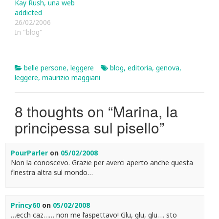
Kay Rush, una web
addicted
26/02/2006
In "blog"
belle persone
,
leggere
blog
,
editoria
,
genova
,
leggere
,
maurizio maggiani
8 thoughts on “
Marina, la
principessa sul pisello
”
PourParler
on
05/02/2008
Non la conoscevo. Grazie per averci aperto anche questa
finestra altra sul mondo…
Princy60
on
05/02/2008
…ecch caz…… non me l’aspettavo! Glu, glu, glu…. sto