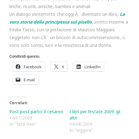
liriche, ricordi, amiche, bambini e animali.
Un dialogo ininterrotto che oggi Ã¨ diventato un libro,
La
vera storia della principessa sul pisello
, scritto insieme a
Emilia Tasso, con la prefazione di Maurizio Maggiani.
Leggetelo: non c’Ã¨ un briciolo di autocommiserazione, ci
sono solo sorrisi, luce e la resistenza di una donna.
Condividi questo:
Facebook
X
LinkedIn
E-mail
Correlati
Post post parto: il cesareo
I libri per l’estate 2009: gli
14/01/2008
altri
In "fatti miei"
04/08/2009
In "leggere"