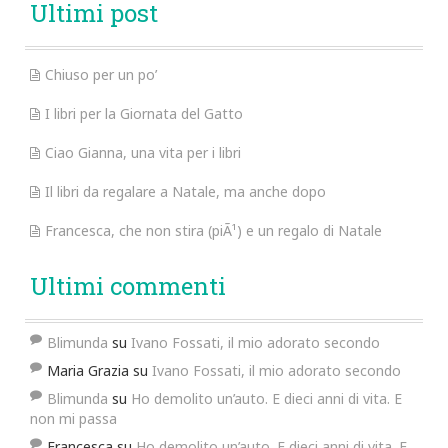
Ultimi post
Chiuso per un po’
I libri per la Giornata del Gatto
Ciao Gianna, una vita per i libri
Il libri da regalare a Natale, ma anche dopo
Francesca, che non stira (piÃ¹) e un regalo di Natale
Ultimi commenti
Blimunda
su
Ivano Fossati, il mio adorato secondo
Maria Grazia
su
Ivano Fossati, il mio adorato secondo
Blimunda
su
Ho demolito un’auto. E dieci anni di vita. E
non mi passa
Francesca
su
Ho demolito un’auto. E dieci anni di vita. E