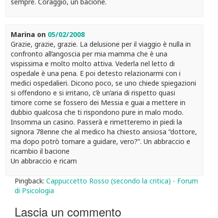
sempre. Coraggio, un bacione.
Marina
on
05/02/2008
Grazie, grazie, grazie. La delusione per il viaggio è nulla in
confronto all’angoscia per mia mamma che è una
vispissima e molto molto attiva. Vederla nel letto di
ospedale è una pena. E poi detesto relazionarmi con i
medici ospedalieri. Dicono poco, se uno chiede spiegazioni
si offendono e si irritano, c’è un’aria di rispetto quasi
timore come se fossero dei Messia e guai a mettere in
dubbio qualcosa che ti rispondono pure in malo modo.
Insomma un casino. Passerà e rimetteremo in piedi la
signora 78enne che al medico ha chiesto ansiosa “dottore,
ma dopo potrò tornare a guidare, vero?”. Un abbraccio e
ricambio il bacione
Un abbraccio e ricam
Pingback:
Cappuccetto Rosso (secondo la critica) - Forum
di Psicologia
Lascia un commento