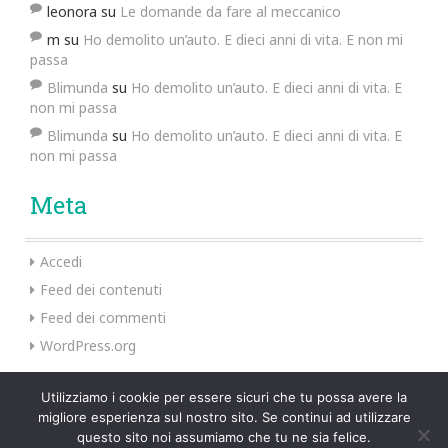
leonora
su
Le domande da fare al meccanico
m
su
Ho demolito un’auto. E dieci anni di vita. E non mi
passa
Blimunda
su
Ho demolito un’auto. E dieci anni di vita. E
non mi passa
Blimunda
su
Ho demolito un’auto. E dieci anni di vita. E
non mi passa
Meta
Accedi
Feed dei contenuti
Feed dei commenti
WordPress.org
Utilizziamo i cookie per essere sicuri che tu possa avere la
migliore esperienza sul nostro sito. Se continui ad utilizzare
Preus Theme by
InkHive
.
questo sito noi assumiamo che tu ne sia felice.