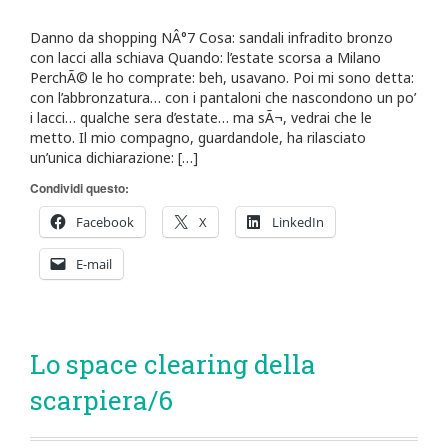
Danno da shopping NÂ°7 Cosa: sandali infradito bronzo
con lacci alla schiava Quando: l’estate scorsa a Milano
PerchÃ© le ho comprate: beh, usavano. Poi mi sono detta:
con l’abbronzatura… con i pantaloni che nascondono un po’
i lacci… qualche sera d’estate… ma sÃ¬, vedrai che le
metto. Il mio compagno, guardandole, ha rilasciato
un’unica dichiarazione: […]
Condividi questo:
Facebook
X
LinkedIn
E-mail
Lo space clearing della
scarpiera/6