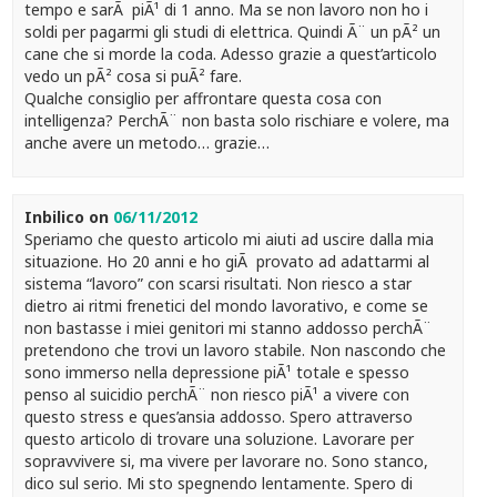
tempo e sarÃ piÃ¹ di 1 anno. Ma se non lavoro non ho i
soldi per pagarmi gli studi di elettrica. Quindi Ã¨ un pÃ² un
cane che si morde la coda. Adesso grazie a quest’articolo
vedo un pÃ² cosa si puÃ² fare.
Qualche consiglio per affrontare questa cosa con
intelligenza? PerchÃ¨ non basta solo rischiare e volere, ma
anche avere un metodo… grazie…
Inbilico
on
06/11/2012
Speriamo che questo articolo mi aiuti ad uscire dalla mia
situazione. Ho 20 anni e ho giÃ provato ad adattarmi al
sistema “lavoro” con scarsi risultati. Non riesco a star
dietro ai ritmi frenetici del mondo lavorativo, e come se
non bastasse i miei genitori mi stanno addosso perchÃ¨
pretendono che trovi un lavoro stabile. Non nascondo che
sono immerso nella depressione piÃ¹ totale e spesso
penso al suicidio perchÃ¨ non riesco piÃ¹ a vivere con
questo stress e ques’ansia addosso. Spero attraverso
questo articolo di trovare una soluzione. Lavorare per
sopravvivere si, ma vivere per lavorare no. Sono stanco,
dico sul serio. Mi sto spegnendo lentamente. Spero di