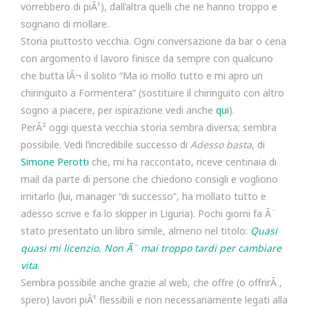
vorrebbero di piÃ¹), dall’altra quelli che ne hanno troppo e
sognano di mollare.
Storia piuttosto vecchia. Ogni conversazione da bar o cena
con argomento il lavoro finisce da sempre con qualcuno
che butta lÃ¬ il solito “Ma io mollo tutto e mi apro un
chiringuito a Formentera” (sostituire il chiringuito con altro
sogno a piacere, per ispirazione vedi anche
qui
).
PerÃ² oggi questa vecchia storia sembra diversa; sembra
possibile. Vedi l’incredibile successo di
Adesso basta
, di
Simone Perotti
che, mi ha raccontato, riceve centinaia di
mail da parte di persone che chiedono consigli e vogliono
imitarlo (lui, manager “di successo”, ha mollato tutto e
adesso scrive e fa lo skipper in Liguria). Pochi giorni fa Ã¨
stato presentato un libro simile, almeno nel titolo:
Quasi
quasi mi licenzio. Non Ã¨ mai troppo tardi per cambiare
vita
.
Sembra possibile anche grazie al web, che offre (o offrirÃ ,
spero) lavori piÃ¹ flessibili e non necessariamente legati alla