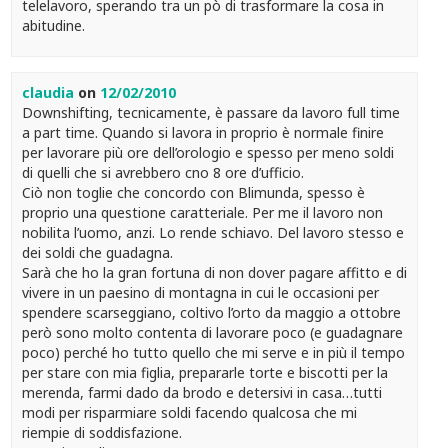
telelavoro, sperando tra un pò di trasformare la cosa in
abitudine.
claudia
on
12/02/2010
Downshifting, tecnicamente, è passare da lavoro full time
a part time. Quando si lavora in proprio è normale finire
per lavorare più ore dell’orologio e spesso per meno soldi
di quelli che si avrebbero cno 8 ore d’ufficio.
Ciò non toglie che concordo con Blimunda, spesso è
proprio una questione caratteriale. Per me il lavoro non
nobilita l’uomo, anzi. Lo rende schiavo. Del lavoro stesso e
dei soldi che guadagna.
Sarà che ho la gran fortuna di non dover pagare affitto e di
vivere in un paesino di montagna in cui le occasioni per
spendere scarseggiano, coltivo l’orto da maggio a ottobre
però sono molto contenta di lavorare poco (e guadagnare
poco) perché ho tutto quello che mi serve e in più il tempo
per stare con mia figlia, prepararle torte e biscotti per la
merenda, farmi dado da brodo e detersivi in casa…tutti
modi per risparmiare soldi facendo qualcosa che mi
riempie di soddisfazione.