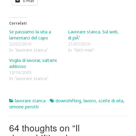
E-mail
Correlati
Se passiamo la vita a
Lavorare stanca. Sul web,
lamentarci del capo
di piÃ¹
22/02/2010
21/07/2010
In "lavorare stanca"
In "fatti miei"
Voglia di lavorar, saltami
addosso
12/10/2005
In "lavorare stanca"
lavorare stanca
downshifting
,
lavoro
,
scelte di vita
,
simone perotti
64 thoughts on “
Il