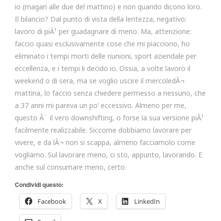
io (magari alle due del mattino) e non quando dicono loro.
Il bilancio? Dal punto di vista della lentezza, negativo:
lavoro di piÃ¹ per guadagnare di meno. Ma, attenzione:
faccio quasi esclusivamente cose che mi piacciono, ho
eliminato i tempi morti delle riunioni, sport aziendale per
eccellenza, e i tempi li decido io. Ossia, a volte lavoro il
weekend o di sera, ma se voglio uscire il mercoledÃ¬
mattina, lo faccio senza chiedere permesso a nessuno, che
a 37 anni mi pareva un po’ eccessivo. Almeno per me,
questo Ã¨ il vero downshifting, o forse la sua versione piÃ¹
facilmente realizzabile. Siccome dobbiamo lavorare per
vivere, e da lÃ¬ non si scappa, almeno facciamolo come
vogliamo. Sul lavorare meno, ci sto, appunto, lavorando. E
anche sul consumare meno, certo.
Condividi questo:
Facebook
X
LinkedIn