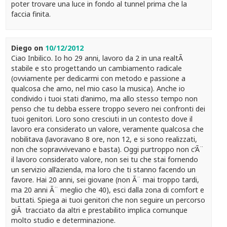
poter trovare una luce in fondo al tunnel prima che la
faccia finita.
Diego
on
10/12/2012
Ciao Inbilico. Io ho 29 anni, lavoro da 2 in una realtÃ
stabile e sto progettando un cambiamento radicale
(ovviamente per dedicarmi con metodo e passione a
qualcosa che amo, nel mio caso la musica). Anche io
condivido i tuoi stati d’animo, ma allo stesso tempo non
penso che tu debba essere troppo severo nei confronti dei
tuoi genitori. Loro sono cresciuti in un contesto dove il
lavoro era considerato un valore, veramente qualcosa che
nobilitava (lavoravano 8 ore, non 12, e si sono realizzati,
non che sopravvivevano e basta). Oggi purtroppo non c’Ã¨
il lavoro considerato valore, non sei tu che stai fornendo
un servizio all’azienda, ma loro che ti stanno facendo un
favore. Hai 20 anni, sei giovane (non Ã¨ mai troppo tardi,
ma 20 anni Ã¨ meglio che 40), esci dalla zona di comfort e
buttati. Spiega ai tuoi genitori che non seguire un percorso
giÃ tracciato da altri e prestabilito implica comunque
molto studio e determinazione.