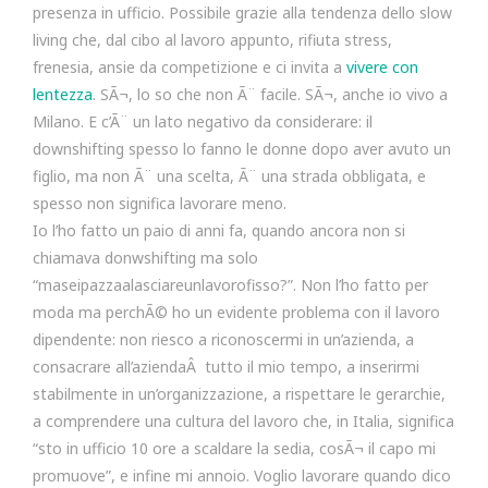
presenza in ufficio. Possibile grazie alla tendenza dello slow
living che, dal cibo al lavoro appunto, rifiuta stress,
frenesia, ansie da competizione e ci invita a
vivere con
lentezza
. SÃ¬, lo so che non Ã¨ facile. SÃ¬, anche io vivo a
Milano. E c’Ã¨ un lato negativo da considerare: il
downshifting spesso lo fanno le donne dopo aver avuto un
figlio, ma non Ã¨ una scelta, Ã¨ una strada obbligata, e
spesso non significa lavorare meno.
Io l’ho fatto un paio di anni fa, quando ancora non si
chiamava donwshifting ma solo
“maseipazzaalasciareunlavorofisso?”. Non l’ho fatto per
moda ma perchÃ© ho un evidente problema con il lavoro
dipendente: non riesco a riconoscermi in un’azienda, a
consacrare all’aziendaÂ tutto il mio tempo, a inserirmi
stabilmente in un’organizzazione, a rispettare le gerarchie,
a comprendere una cultura del lavoro che, in Italia, significa
“sto in ufficio 10 ore a scaldare la sedia, cosÃ¬ il capo mi
promuove”, e infine mi annoio. Voglio lavorare quando dico