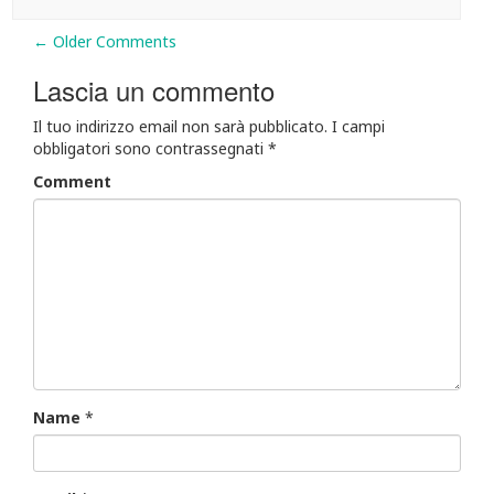
Comment
← Older Comments
navigation
Lascia un commento
Il tuo indirizzo email non sarà pubblicato.
I campi
obbligatori sono contrassegnati
*
Comment
Name
*